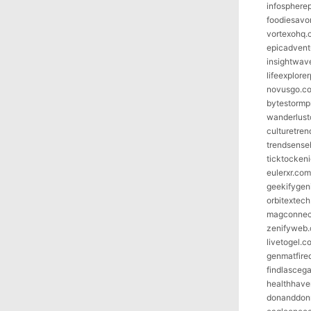
infosphere
foodiesavo
vortexohq.
epicadvent
insightwav
lifeexplore
novusgo.c
bytestormp
wanderlust
culturetre
trendsens
ticktocken
eulerxr.com
geekifygen
orbitextec
magconnec
zenifyweb
livetogel.c
genmatfire
findlasceg
healthhave
donanddon