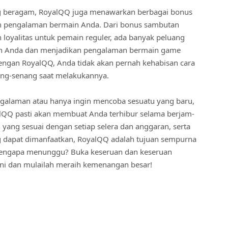
ng beragam, RoyalQQ juga menawarkan berbagai bonus
n pengalaman bermain Anda. Dari bonus sambutan
 loyalitas untuk pemain reguler, ada banyak peluang
n Anda dan menjadikan pengalaman bermain game
gan RoyalQQ, Anda tidak akan pernah kehabisan cara
ng-senang saat melakukannya.
galaman atau hanya ingin mencoba sesuatu yang baru,
lQQ pasti akan membuat Anda terhibur selama berjam-
ang sesuai dengan setiap selera dan anggaran, serta
 dapat dimanfaatkan, RoyalQQ adalah tujuan sempurna
i mengapa menunggu? Buka keseruan dan keseruan
ini dan mulailah meraih kemenangan besar!