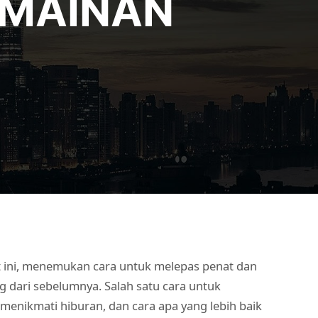
RMAINAN
at ini, menemukan cara untuk melepas penat dan
ng dari sebelumnya. Salah satu cara untuk
enikmati hiburan, dan cara apa yang lebih baik