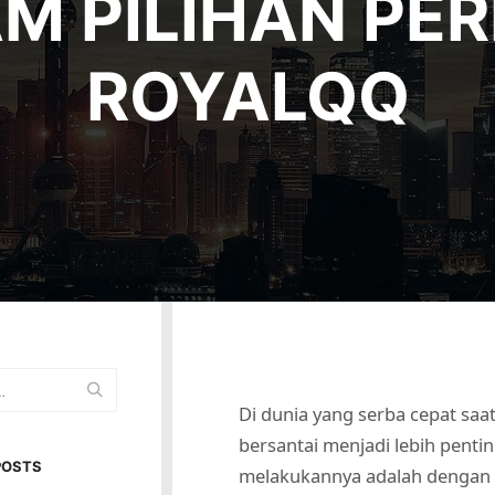
M PILIHAN PE
ROYALQQ
Di dunia yang serba cepat sa
bersantai menjadi lebih penti
POSTS
melakukannya adalah dengan m