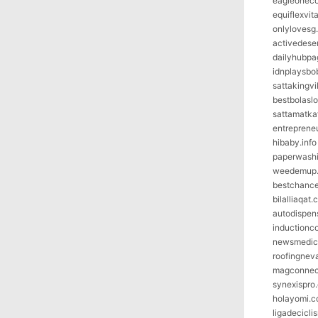
eagleoneco
equiflexvit
onlylovesg
activedese
dailyhubp
idnplaysbo
sattakingv
bestbolasl
sattamatk
entreprene
hibaby.info
paperwash
weedemup
bestchanc
bilalliaqat
autodispen
inductionc
newsmedic
roofingnev
magconnec
synexispro
holayomi.
ligadecicl