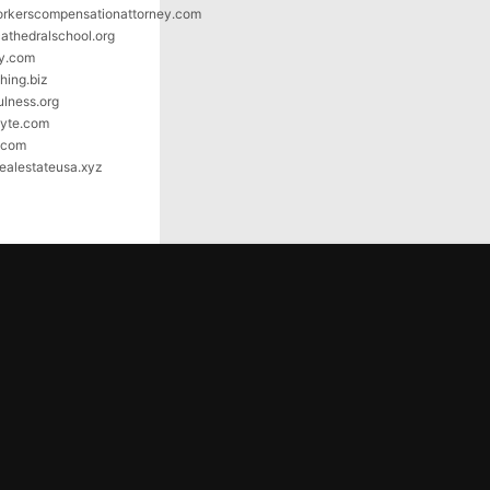
orkerscompensationattorney.com
cathedralschool.org
y.com
hing.biz
ulness.org
byte.com
.com
ealestateusa.xyz