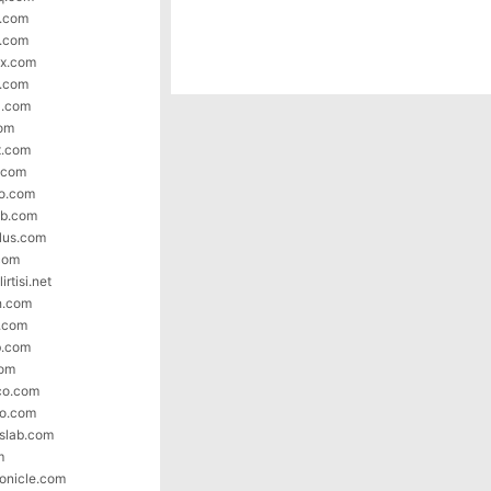
t.com
o.com
hx.com
t.com
.com
com
x.com
o.com
ro.com
ab.com
lus.com
.com
irtisi.net
h.com
.com
b.com
com
co.com
ro.com
slab.com
m
ronicle.com