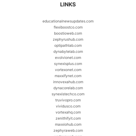
LINKS
educationalnewsupdates.com
flexiboostco.com
boostioweb.com
zephyrushub.com
optipathlab.com
dynabytelab.com
evolvionet.com
synexisplus.com
vortexonet.com
maxxifynet.com
innovexahub.com
dynacorelab.com
synexistechco.com
truvivopro.com
vividusco.com
vortexahq.com
zenithifyit.com
maxxiohub.com
zephyraweb.com