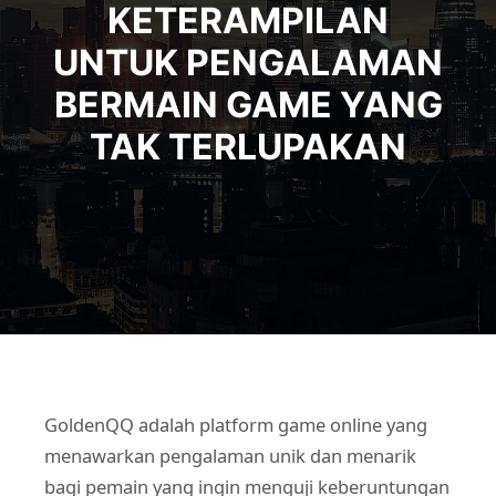
KETERAMPILAN
UNTUK PENGALAMAN
BERMAIN GAME YANG
TAK TERLUPAKAN
GoldenQQ adalah platform game online yang
menawarkan pengalaman unik dan menarik
bagi pemain yang ingin menguji keberuntungan