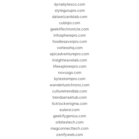
dynabytesco.com
stylegurupro.com
datawizardslab.com
cubiqio.com
geeklifechronicle.com
infospherepro.com
foodiesavorpro.com
vortexohq.com
epicadventurepro.com
insightwavelab.com
lifeexplorerpro.com
novusgo.com
bytestormpro.com
wanderlustchrono.com
culturetrendlab.com
trendsensehub.com
ticktockenigma.com
eulerxr.com
geekifygenius.com
orbitextech.com
magconnecttech.com
zenifyweb.com