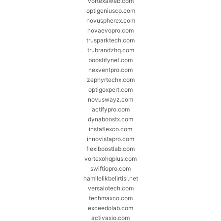
vortexaweb.com
optigeniusco.com
novuspherex.com
novaevopro.com
trusparktech.com
trubrandzhq.com
boostifynet.com
nexventpro.com
zephyrtechx.com
optigoxpert.com
novuswayz.com
actifypro.com
dynaboostx.com
instaflexco.com
innovistapro.com
flexiboostlab.com
vortexohqplus.com
swiftiopro.com
hamilelikbelirtisi.net
versalotech.com
techmaxco.com
exceedolab.com
activaxio.com