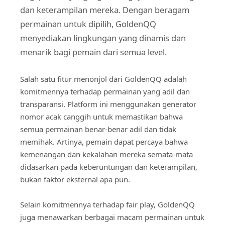
dan keterampilan mereka. Dengan beragam
permainan untuk dipilih, GoldenQQ
menyediakan lingkungan yang dinamis dan
menarik bagi pemain dari semua level.
Salah satu fitur menonjol dari GoldenQQ adalah
komitmennya terhadap permainan yang adil dan
transparansi. Platform ini menggunakan generator
nomor acak canggih untuk memastikan bahwa
semua permainan benar-benar adil dan tidak
memihak. Artinya, pemain dapat percaya bahwa
kemenangan dan kekalahan mereka semata-mata
didasarkan pada keberuntungan dan keterampilan,
bukan faktor eksternal apa pun.
Selain komitmennya terhadap fair play, GoldenQQ
juga menawarkan berbagai macam permainan untuk