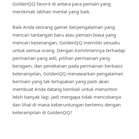
GoldenQQ favorit di antara para pemain yang
menikmati latihan mental yang baik.
Baik Anda seorang gamer berpengalaman yang
mencari tantangan baru atau pemain biasa yang
mencari kesenangan, GoldenQQ memiliki sesuatu
untuk semua orang. Dengan komitmennya terhadap
permainan yang adil, pilihan permainan yang
beragam, dan penekanan pada permainan berbasis
keterampilan, GoldenQQ menawarkan pengalaman
bermain yang tak terlupakan yang pasti akan
membuat Anda datang kembali untuk menonton
lebih banyak lagi. Jadi mengapa tidak mencobanya
dan lihat di mana keberuntungan bertemu dengan
keterampilan di GoldenQQ?