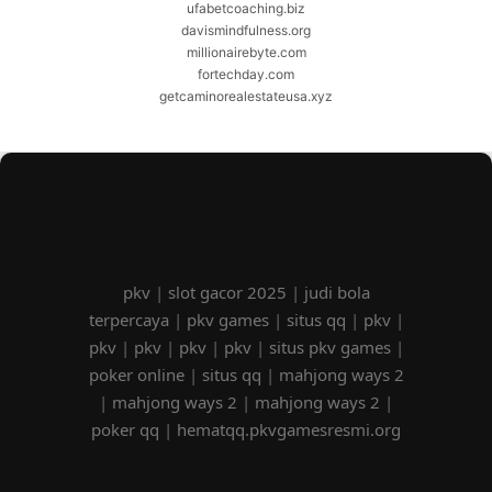
ufabetcoaching.biz
davismindfulness.org
millionairebyte.com
fortechday.com
getcaminorealestateusa.xyz
pkv
|
slot gacor 2025
|
judi bola
terpercaya
|
pkv games
|
situs qq
|
pkv
|
pkv
|
pkv
|
pkv
|
pkv
|
situs pkv games
|
poker online
|
situs qq
|
mahjong ways 2
|
mahjong ways 2
|
mahjong ways 2
|
poker qq
|
hematqq.pkvgamesresmi.org