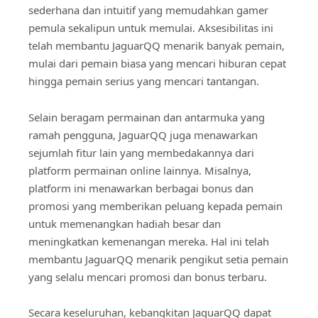
sederhana dan intuitif yang memudahkan gamer
pemula sekalipun untuk memulai. Aksesibilitas ini
telah membantu JaguarQQ menarik banyak pemain,
mulai dari pemain biasa yang mencari hiburan cepat
hingga pemain serius yang mencari tantangan.
Selain beragam permainan dan antarmuka yang
ramah pengguna, JaguarQQ juga menawarkan
sejumlah fitur lain yang membedakannya dari
platform permainan online lainnya. Misalnya,
platform ini menawarkan berbagai bonus dan
promosi yang memberikan peluang kepada pemain
untuk memenangkan hadiah besar dan
meningkatkan kemenangan mereka. Hal ini telah
membantu JaguarQQ menarik pengikut setia pemain
yang selalu mencari promosi dan bonus terbaru.
Secara keseluruhan, kebangkitan JaguarQQ dapat