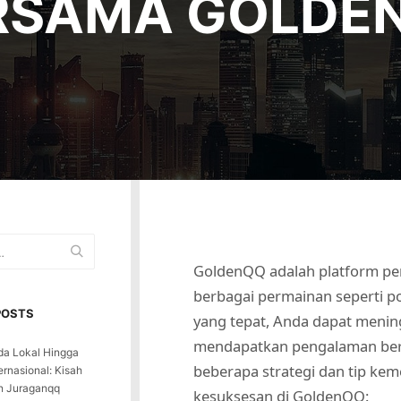
RSAMA GOLDE
GoldenQQ adalah platform pe
berbagai permainan seperti pok
POSTS
yang tepat, Anda dapat meni
mendapatkan pengalaman berm
da Lokal Hingga
beberapa strategi dan tip k
ernasional: Kisah
n Juraganqq
kesuksesan di GoldenQQ: