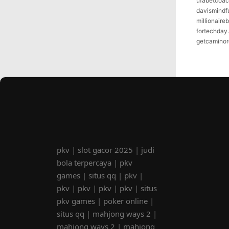
ufabetcoac
davismindf
millionaire
fortechday
getcaminor
pkv
|
slot gacor 2025
|
judi
bola terpercaya
|
pkv
games
|
situs qq
|
pkv
|
pkv
|
pkv
|
pkv
|
pkv
|
situs
pkv games
|
poker online
|
situs qq
|
mahjong ways 2
|
mahjong ways 2
|
mahjong