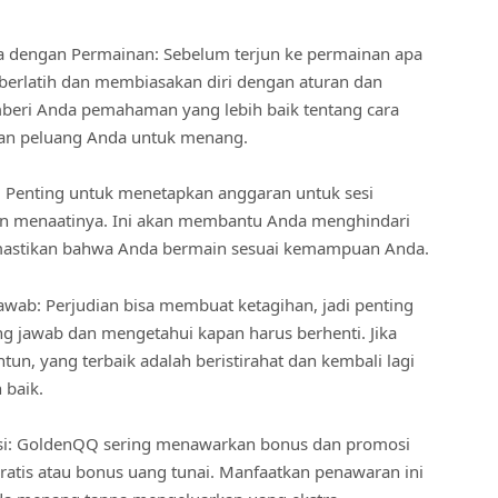
nda dengan Permainan: Sebelum terjun ke permainan apa
berlatih dan membiasakan diri dengan aturan dan
mberi Anda pemahaman yang lebih baik tentang cara
an peluang Anda untuk menang.
: Penting untuk menetapkan anggaran untuk sesi
n menaatinya. Ini akan membantu Anda menghindari
mastikan bahwa Anda bermain sesuai kemampuan Anda.
awab: Perjudian bisa membuat ketagihan, jadi penting
g jawab dan mengetahui kapan harus berhenti. Jika
n, yang terbaik adalah beristirahat dan kembali lagi
 baik.
si: GoldenQQ sering menawarkan bonus dan promosi
ratis atau bonus uang tunai. Manfaatkan penawaran ini