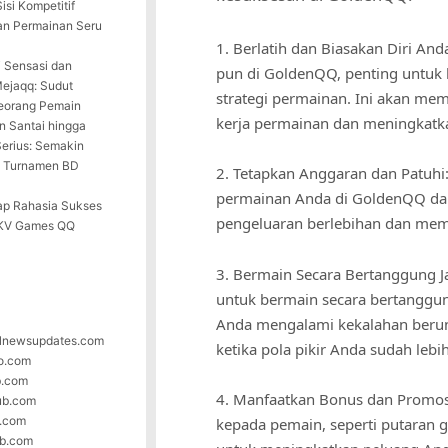
si Kompetitif
n Permainan Seru
1. Berlatih dan Biasakan Diri A
i Sensasi dan
pun di GoldenQQ, penting untuk 
ejaqq: Sudut
strategi permainan. Ini akan me
eorang Pemain
kerja permainan dan meningkatk
n Santai hingga
Serius: Semakin
a Turnamen BD
2. Tetapkan Anggaran dan Patuhi
permainan Anda di GoldenQQ da
p Rahasia Sukses
pengeluaran berlebihan dan me
KV Games QQ
3. Bermain Secara Bertanggung J
untuk bermain secara bertanggun
Anda mengalami kekalahan beruntu
alnewsupdates.com
ketika pola pikir Anda sudah lebih
co.com
b.com
4. Manfaatkan Bonus dan Promo
ub.com
b.com
kepada pemain, seperti putaran g
ab.com