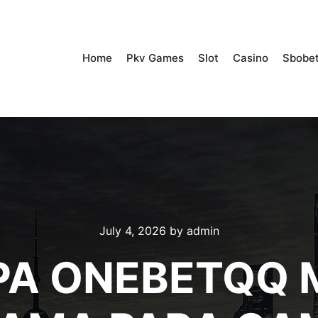
Home
Pkv Games
Slot
Casino
Sbobe
July 4, 2026
by
admin
A ONEBETQQ 