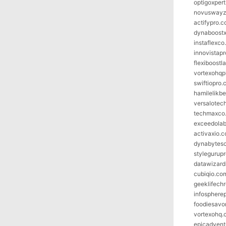
optigoxper
novuswayz
actifypro.
dynaboost
instaflexc
innovistap
flexiboostl
vortexohqp
swiftiopro
hamilelikbel
versalotec
techmaxco
exceedola
activaxio.
dynabytes
stylegurup
datawizard
cubiqio.co
geeklifech
infosphere
foodiesavo
vortexohq.
epicadvent