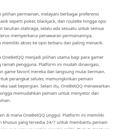
lihan permainan, melayani berbagai preferensi
sik seperti poker, blackjack, dan roulette hingga opsi
an taruhan olahraga, selalu ada sesuatu untuk semua
i terus memperbarui penawaran permainannya,
memiliki akses ke opsi terbaru dan paling menarik.
a OneBetQQ menjadi pilihan utama bagi para gamer
 ramah pengguna. Platform ini mudah dinavigasi,
ame favorit mereka dan langsung mulai bermain.
 untuk perangkat seluler, memungkinkan pemain
eka saat bepergian. Selain itu, OneBetQQ menawarkan
sehingga memudahkan pemain untuk menyetor dan
aman.
ain di mana OneBetQQ unggul. Platform ini memiliki
an khusus yang tersedia 24/7 untuk membantu pemain