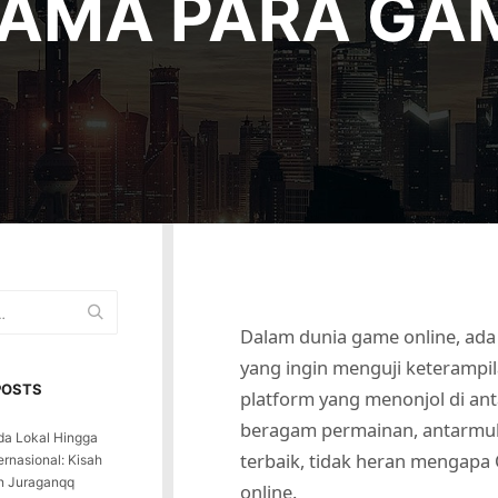
TAMA PARA GA
Dalam dunia game online, ada 
yang ingin menguji keteramp
POSTS
platform yang menonjol di an
beragam permainan, antarmuk
da Lokal Hingga
terbaik, tidak heran mengapa
ernasional: Kisah
n Juraganqq
online.