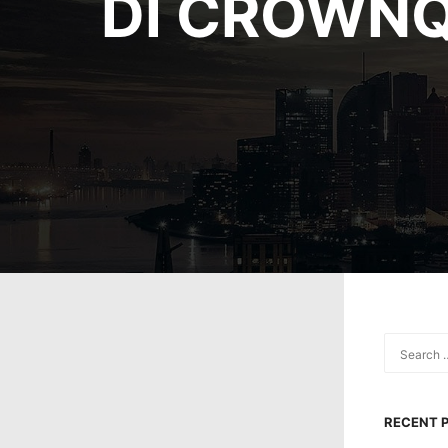
DI CROWNQ
RECENT 