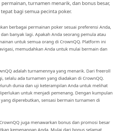
permainan, turnamen menarik, dan bonus besar,
epat bagi semua pecinta poker.
n berbagai permainan poker sesuai preferensi Anda,
 dan banyak lagi. Apakah Anda seorang pemula atau
ainan untuk semua orang di CrownQQ. Platform ini
vigasi, memudahkan Anda untuk mulai bermain dan
ownQQ adalah turnamennya yang menarik. Dari freeroll
ggi, selalu ada turnamen yang diadakan di CrownQQ.
luruh dunia dan uji keterampilan Anda untuk melihat
diperlukan untuk menjadi pemenang. Dengan kumpulan
i yang diperebutkan, sensasi bermain turnamen di
, CrownQQ juga menawarkan bonus dan promosi besar
kan kemenangan Anda. Mulai dari bonus selamat