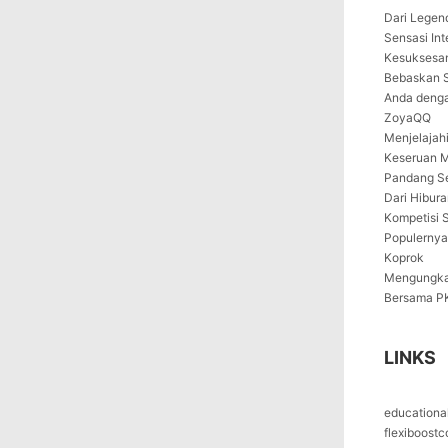
Dari Legen
Sensasi Int
Kesuksesa
Bebaskan Si
Anda denga
ZoyaQQ
Menjelajah
Keseruan M
Pandang S
Dari Hibura
Kompetisi 
Populerny
Koprok
Mengungka
Bersama P
LINKS
education
flexiboost