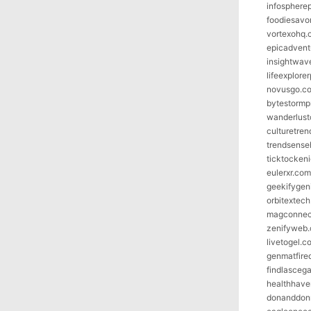
infosphere
foodiesavo
vortexohq.
epicadvent
insightwav
lifeexplore
novusgo.c
bytestormp
wanderlust
culturetre
trendsens
ticktocken
eulerxr.com
geekifygen
orbitextec
magconnec
zenifyweb
livetogel.c
genmatfire
findlasceg
healthhave
donanddon