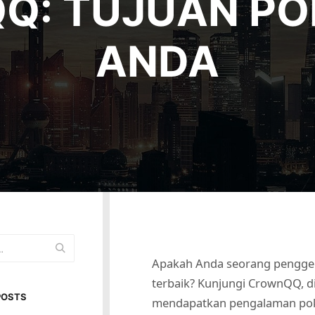
Q: TUJUAN P
ANDA
Apakah Anda seorang penggem
terbaik? Kunjungi CrownQQ, d
POSTS
mendapatkan pengalaman pok