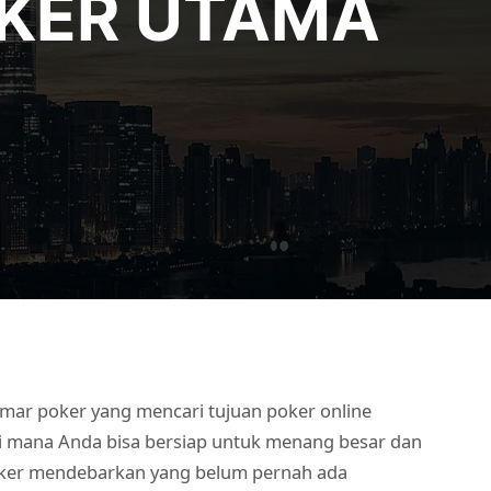
OKER UTAMA
ar poker yang mencari tujuan poker online
i mana Anda bisa bersiap untuk menang besar dan
er mendebarkan yang belum pernah ada