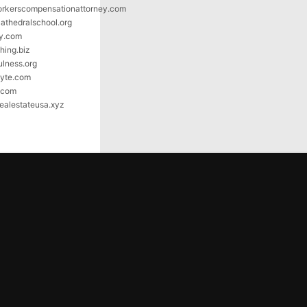
orkerscompensationattorney.com
cathedralschool.org
y.com
hing.biz
ulness.org
byte.com
.com
ealestateusa.xyz