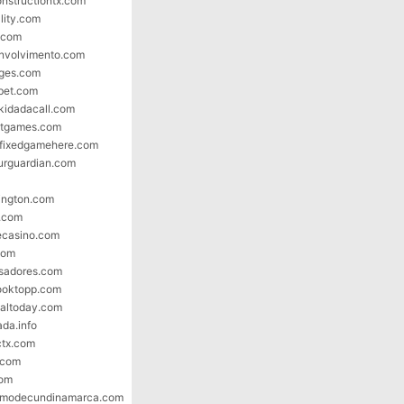
nstructiontx.com
ality.com
.com
nvolvimento.com
ages.com
bet.com
ikidadacall.com
otgames.com
afixedgamehere.com
urguardian.com
ington.com
.com
ecasino.com
.com
sadores.com
ooktopp.com
altoday.com
ada.info
tx.com
.com
com
ismodecundinamarca.com