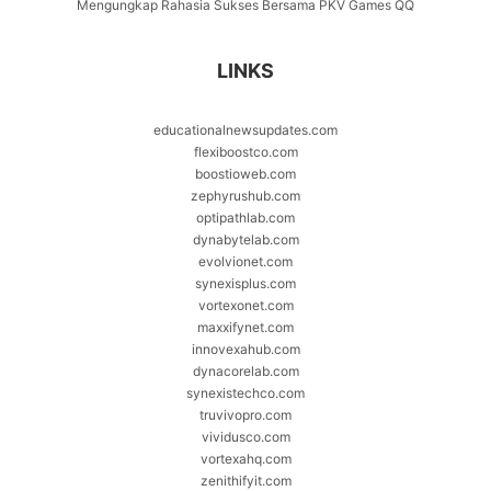
Mengungkap Rahasia Sukses Bersama PKV Games QQ
LINKS
educationalnewsupdates.com
flexiboostco.com
boostioweb.com
zephyrushub.com
optipathlab.com
dynabytelab.com
evolvionet.com
synexisplus.com
vortexonet.com
maxxifynet.com
innovexahub.com
dynacorelab.com
synexistechco.com
truvivopro.com
vividusco.com
vortexahq.com
zenithifyit.com