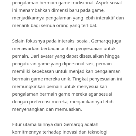
pengalaman bermain game tradisional. Aspek sosial
ini menambahkan dimensi baru pada game,
menjadikannya pengalaman yang lebih interaktif dan
menarik bagi semua orang yang terlibat.
Selain fokusnya pada interaksi sosial, Gemarqq juga
menawarkan berbagai pilihan penyesuaian untuk
pemain. Dari avatar yang dapat disesuaikan hingga
pengaturan game yang dipersonalisasi, pemain
memiliki kebebasan untuk menjadikan pengalaman
bermain game mereka unik. Tingkat penyesuaian ini
memungkinkan pemain untuk menyesuaikan
pengalaman bermain game mereka agar sesuai
dengan preferensi mereka, menjadikannya lebih
menyenangkan dan memuaskan.
Fitur utama lainnya dari Gemarqq adalah
komitmennya terhadap inovasi dan teknologi