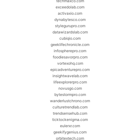
techmaxco.com
exceedolab.com
activaxio.com
dynabytesco.com
stylegurupro.com
datawizardslab.com
cubiqio.com
geeklifechronicle.com
infospherepro.com
foodiesavorpro.com
vortexohq.com
epicadventurepro.com
insightwavelab.com
lifeexplorerpro.com
novusgo.com
bytestormpro.com
wanderlustchrono.com
culturetrendlab.com
trendsensehub.com
ticktockenigma.com
eulerxr.com
geekifygenius.com
orbitextech.com