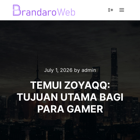
Main m
More info
July 1, 2026
by
admin
TEMUI ZOYAQQ:
TUJUAN UTAMA BAGI
PARA GAMER