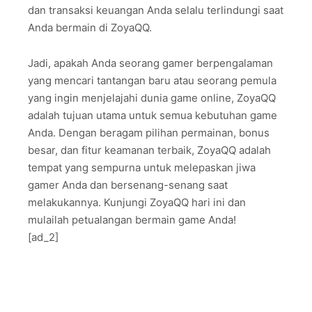
dan transaksi keuangan Anda selalu terlindungi saat
Anda bermain di ZoyaQQ.
Jadi, apakah Anda seorang gamer berpengalaman
yang mencari tantangan baru atau seorang pemula
yang ingin menjelajahi dunia game online, ZoyaQQ
adalah tujuan utama untuk semua kebutuhan game
Anda. Dengan beragam pilihan permainan, bonus
besar, dan fitur keamanan terbaik, ZoyaQQ adalah
tempat yang sempurna untuk melepaskan jiwa
gamer Anda dan bersenang-senang saat
melakukannya. Kunjungi ZoyaQQ hari ini dan
mulailah petualangan bermain game Anda!
[ad_2]