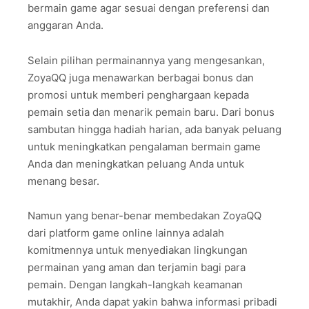
bermain game agar sesuai dengan preferensi dan
anggaran Anda.
Selain pilihan permainannya yang mengesankan,
ZoyaQQ juga menawarkan berbagai bonus dan
promosi untuk memberi penghargaan kepada
pemain setia dan menarik pemain baru. Dari bonus
sambutan hingga hadiah harian, ada banyak peluang
untuk meningkatkan pengalaman bermain game
Anda dan meningkatkan peluang Anda untuk
menang besar.
Namun yang benar-benar membedakan ZoyaQQ
dari platform game online lainnya adalah
komitmennya untuk menyediakan lingkungan
permainan yang aman dan terjamin bagi para
pemain. Dengan langkah-langkah keamanan
mutakhir, Anda dapat yakin bahwa informasi pribadi