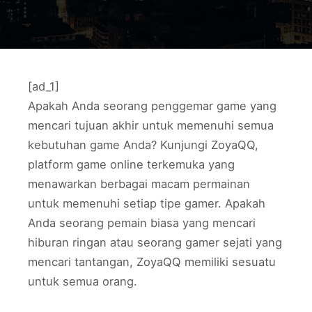
[ad_1]
Apakah Anda seorang penggemar game yang
mencari tujuan akhir untuk memenuhi semua
kebutuhan game Anda? Kunjungi ZoyaQQ,
platform game online terkemuka yang
menawarkan berbagai macam permainan
untuk memenuhi setiap tipe gamer. Apakah
Anda seorang pemain biasa yang mencari
hiburan ringan atau seorang gamer sejati yang
mencari tantangan, ZoyaQQ memiliki sesuatu
untuk semua orang.