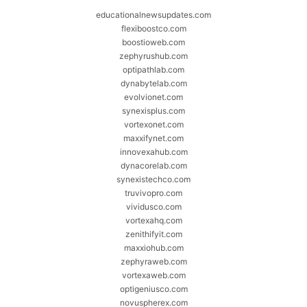
educationalnewsupdates.com
flexiboostco.com
boostioweb.com
zephyrushub.com
optipathlab.com
dynabytelab.com
evolvionet.com
synexisplus.com
vortexonet.com
maxxifynet.com
innovexahub.com
dynacorelab.com
synexistechco.com
truvivopro.com
vividusco.com
vortexahq.com
zenithifyit.com
maxxiohub.com
zephyraweb.com
vortexaweb.com
optigeniusco.com
novuspherex.com