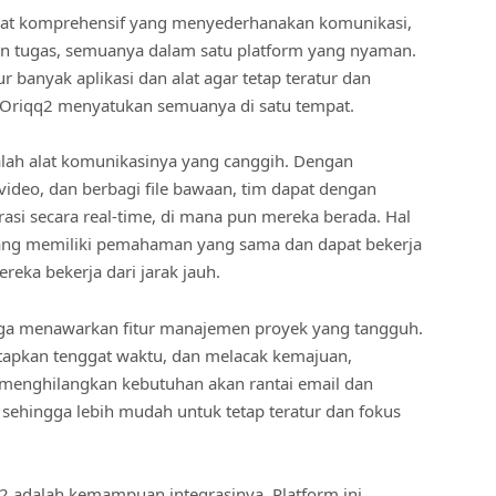
lat komprehensif yang menyederhanakan komunikasi,
n tugas, semuanya dalam satu platform yang nyaman.
 banyak aplikasi dan alat agar tetap teratur dan
 Oriqq2 menyatukan semuanya di satu tempat.
alah alat komunikasinya yang canggih. Dengan
ideo, dan berbagi file bawaan, tim dapat dengan
si secara real-time, di mana pun mereka berada. Hal
ang memiliki pemahaman yang sama dan dapat bekerja
eka bekerja dari jarak jauh.
juga menawarkan fitur manajemen proyek yang tangguh.
apkan tenggat waktu, dan melacak kemajuan,
i menghilangkan kebutuhan akan rantai email dan
 sehingga lebih mudah untuk tetap teratur dan fokus
q2 adalah kemampuan integrasinya. Platform ini