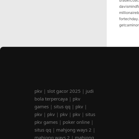
ufabetcoac
davismindf
millionaire
fortechday
getcaminor
pkv
|
slot gacor 2025
|
judi
bola terpercaya
|
pkv
games
|
situs qq
|
pkv
|
pkv
|
pkv
|
pkv
|
pkv
|
situs
pkv games
|
poker online
|
situs qq
|
mahjong ways 2
|
mahjong ways 2
|
mahjong