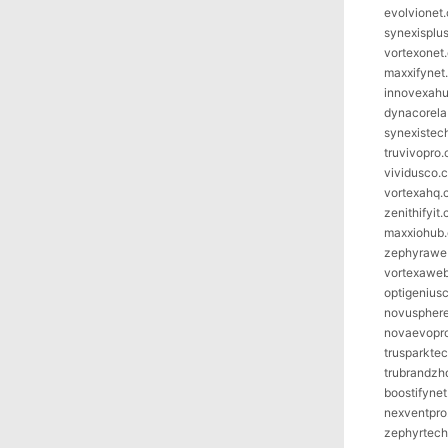
evolvionet
synexisplu
vortexonet
maxxifynet
innovexah
dynacorel
synexistec
truvivopro
vividusco.
vortexahq.
zenithifyit
maxxiohub
zephyrawe
vortexawe
optigenius
novuspher
novaevopr
trusparkte
trubrandzh
boostifyne
nexventpr
zephyrtec