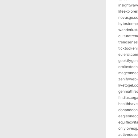
insightwav
lifeexplore
novusgo.c
bytestormp
wanderlust
culturetre
trendsens
ticktocken
eulerxr.com
geekifygen
orbitextec
magconnec
zenifyweb
livetogel.c
genmatfire
findlasceg
healthhave
donanddon
eagleoneco
equiflexvit
onlylovesg
activedese