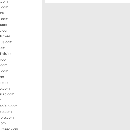
t.com
.com
com
x.com
o.com
ro.com
ab.com
lus.com
.com
irtisi.net
h.com
.com
b.com
com
co.com
ro.com
slab.com
m
ronicle.com
pro.com
rpro.com
com
urepro.com