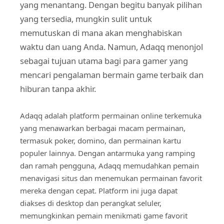
yang menantang. Dengan begitu banyak pilihan
yang tersedia, mungkin sulit untuk
memutuskan di mana akan menghabiskan
waktu dan uang Anda. Namun, Adaqq menonjol
sebagai tujuan utama bagi para gamer yang
mencari pengalaman bermain game terbaik dan
hiburan tanpa akhir.
Adaqq adalah platform permainan online terkemuka
yang menawarkan berbagai macam permainan,
termasuk poker, domino, dan permainan kartu
populer lainnya. Dengan antarmuka yang ramping
dan ramah pengguna, Adaqq memudahkan pemain
menavigasi situs dan menemukan permainan favorit
mereka dengan cepat. Platform ini juga dapat
diakses di desktop dan perangkat seluler,
memungkinkan pemain menikmati game favorit