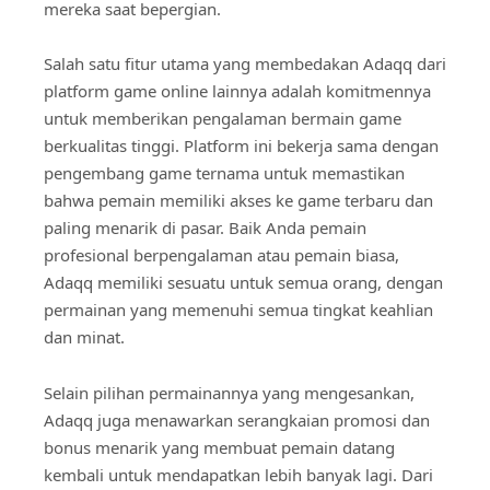
mereka saat bepergian.
Salah satu fitur utama yang membedakan Adaqq dari
platform game online lainnya adalah komitmennya
untuk memberikan pengalaman bermain game
berkualitas tinggi. Platform ini bekerja sama dengan
pengembang game ternama untuk memastikan
bahwa pemain memiliki akses ke game terbaru dan
paling menarik di pasar. Baik Anda pemain
profesional berpengalaman atau pemain biasa,
Adaqq memiliki sesuatu untuk semua orang, dengan
permainan yang memenuhi semua tingkat keahlian
dan minat.
Selain pilihan permainannya yang mengesankan,
Adaqq juga menawarkan serangkaian promosi dan
bonus menarik yang membuat pemain datang
kembali untuk mendapatkan lebih banyak lagi. Dari