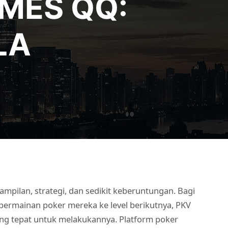
MES QQ:
LA
mpilan, strategi, dan sedikit keberuntungan. Bagi
ermainan poker mereka ke level berikutnya, PKV
ng tepat untuk melakukannya. Platform poker