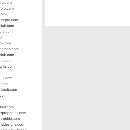
pro.com
rpro.com
com
urepro.com
elab.com
rpro.com
om
ro.com
chrono.com
ndlab.com
ehub.com
igma.com
ius.com
h.com
ttech.com
.com
o
door.com
asproperties.com
nrobbie.com
nadesigns.com