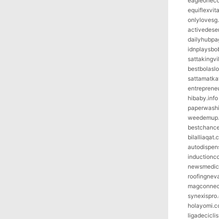
eagleoneco
equiflexvit
onlylovesg
activedese
dailyhubp
idnplaysbo
sattakingv
bestbolasl
sattamatk
entreprene
hibaby.info
paperwash
weedemup
bestchanc
bilalliaqat
autodispen
inductionc
newsmedic
roofingnev
magconnec
synexispro
holayomi.
ligadecicl