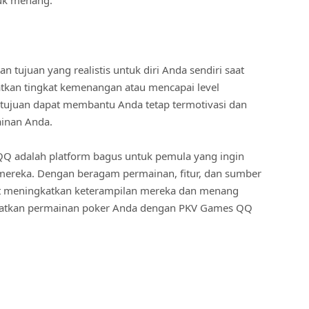
n tujuan yang realistis untuk diri Anda sendiri saat
atkan tingkat kemenangan atau mencapai level
tujuan dapat membantu Anda tetap termotivasi dan
inan Anda.
QQ adalah platform bagus untuk pemula yang ingin
ereka. Dengan beragam permainan, fitur, dan sumber
at meningkatkan keterampilan mereka dan menang
ngkatkan permainan poker Anda dengan PKV Games QQ