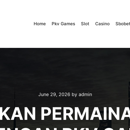
Home
Pkv Games
Slot
Casino
Sbobe
June 29, 2026
by
admin
KAN PERMAIN