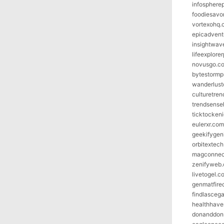
infosphere
foodiesavo
vortexohq.
epicadvent
insightwav
lifeexplore
novusgo.c
bytestormp
wanderlust
culturetre
trendsens
ticktocken
eulerxr.com
geekifygen
orbitextec
magconnec
zenifyweb
livetogel.c
genmatfire
findlasceg
healthhave
donanddon