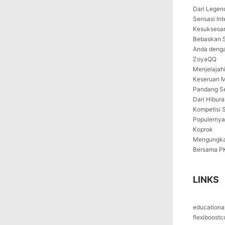
Dari Legen
Sensasi Int
Kesuksesa
Bebaskan Si
Anda denga
ZoyaQQ
Menjelajah
Keseruan M
Pandang S
Dari Hibura
Kompetisi 
Populerny
Koprok
Mengungka
Bersama P
LINKS
education
flexiboost