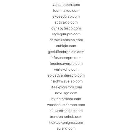
versalotech.com
techmaxco.com
exceedolab.com
activaxio.com
dynabytesco.com
stylegurupro.com
datawizardslab.com
cubiqio.com
geeklifechronicle.com
infospherepro.com
foodiesavorpro.com
vortexohq.com
epicadventurepro.com
insightwavelab.com
lifeexplorerpro.com
novusgo.com
bytestormpro.com
wanderlustchrono.com
culturetrendlab.com
trendsensehub.com
ticktockenigma.com
eulerxr.com