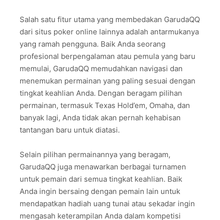
Salah satu fitur utama yang membedakan GarudaQQ
dari situs poker online lainnya adalah antarmukanya
yang ramah pengguna. Baik Anda seorang
profesional berpengalaman atau pemula yang baru
memulai, GarudaQQ memudahkan navigasi dan
menemukan permainan yang paling sesuai dengan
tingkat keahlian Anda. Dengan beragam pilihan
permainan, termasuk Texas Hold’em, Omaha, dan
banyak lagi, Anda tidak akan pernah kehabisan
tantangan baru untuk diatasi.
Selain pilihan permainannya yang beragam,
GarudaQQ juga menawarkan berbagai turnamen
untuk pemain dari semua tingkat keahlian. Baik
Anda ingin bersaing dengan pemain lain untuk
mendapatkan hadiah uang tunai atau sekadar ingin
mengasah keterampilan Anda dalam kompetisi