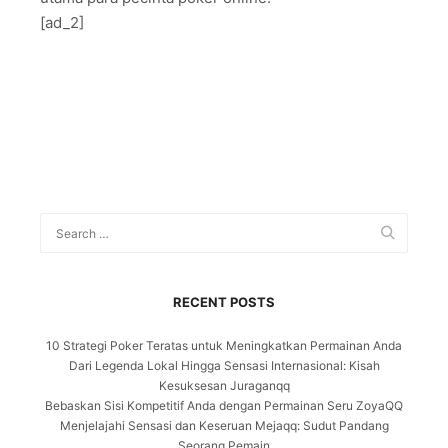
[ad_2]
RECENT POSTS
10 Strategi Poker Teratas untuk Meningkatkan Permainan Anda
Dari Legenda Lokal Hingga Sensasi Internasional: Kisah
Kesuksesan Juraganqq
Bebaskan Sisi Kompetitif Anda dengan Permainan Seru ZoyaQQ
Menjelajahi Sensasi dan Keseruan Mejaqq: Sudut Pandang
Seorang Pemain