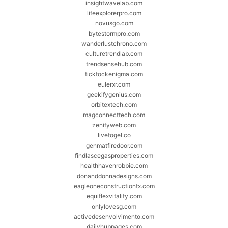
insightwavelab.com
lifeexplorerpro.com
novusgo.com
bytestormpro.com
wanderlustchrono.com
culturetrendlab.com
trendsensehub.com
ticktockenigma.com
eulerxr.com
geekifygenius.com
orbitextech.com
magconnecttech.com
zenifyweb.com
livetogel.co
genmatfiredoor.com
findlascegasproperties.com
healthhavenrobbie.com
donanddonnadesigns.com
eagleoneconstructiontx.com
equiflexvitality.com
onlylovesg.com
activedesenvolvimento.com
dailyhubpages.com