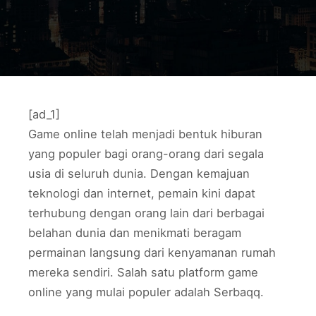
[ad_1]
Game online telah menjadi bentuk hiburan
yang populer bagi orang-orang dari segala
usia di seluruh dunia. Dengan kemajuan
teknologi dan internet, pemain kini dapat
terhubung dengan orang lain dari berbagai
belahan dunia dan menikmati beragam
permainan langsung dari kenyamanan rumah
mereka sendiri. Salah satu platform game
online yang mulai populer adalah Serbaqq.