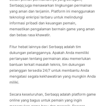
Serbaqq juga menawarkan lingkungan permainan
yang aman dan terjamin. Platform ini menggunakan
teknologi enkripsi terbaru untuk melindungi
informasi pribadi dan keuangan pemain,
memastikan pengalaman bermain game yang aman
dan bebas rasa khawatir.
Fitur hebat lainnya dari Serbaqq adalah tim
dukungan pelanggannya. Apakah Anda memiliki
pertanyaan tentang permainan atau memerlukan
bantuan terkait masalah teknis, tim dukungan
pelanggan tersedia 24/7 untuk membantu Anda
mengatasi segala kekhawatiran yang mungkin Anda
miliki.
Secara keseluruhan, Serbaqq adalah platform game
online yang bagus untuk pemain yang ingin