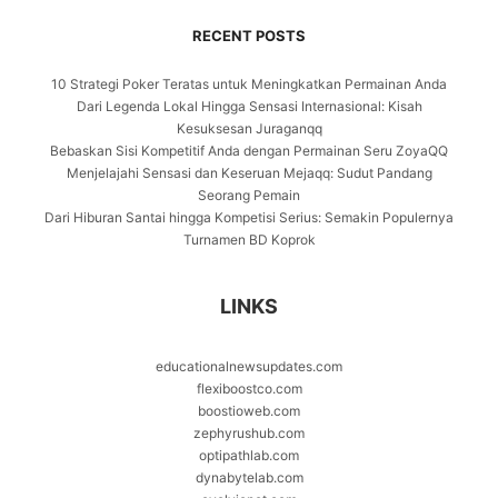
RECENT POSTS
10 Strategi Poker Teratas untuk Meningkatkan Permainan Anda
Dari Legenda Lokal Hingga Sensasi Internasional: Kisah
Kesuksesan Juraganqq
Bebaskan Sisi Kompetitif Anda dengan Permainan Seru ZoyaQQ
Menjelajahi Sensasi dan Keseruan Mejaqq: Sudut Pandang
Seorang Pemain
Dari Hiburan Santai hingga Kompetisi Serius: Semakin Populernya
Turnamen BD Koprok
LINKS
educationalnewsupdates.com
flexiboostco.com
boostioweb.com
zephyrushub.com
optipathlab.com
dynabytelab.com