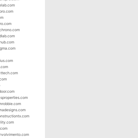
elab.com
rpro.com
om
ro.com
chrono.com
ndlab.com
ehub.com
igma.com
ius.com
h.com
ttech.com
.com
o
door.com
asproperties.com
nrobbie.com
nadesigns.com
nstructiontx.com
ality.com
.com
nvolvimento.com