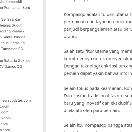
si Kompetitif
n Permainan Seru
Kompasqq adalah tujuan utama h
i Sensasi dan
permainan dan layanan untuk me
ejaqq: Sudut
penjudi berpengalaman atau bar
eorang Pemain
orang.
n Santai hingga
Serius: Semakin
a Turnamen BD
Salah satu fitur utama yang me
komitmennya untuk menyediakan
p Rahasia Sukses
Dengan teknologi enkripsi terca
KV Games QQ
pemain dapat yakin bahwa inform
Selain fokus pada keamanan, Ko
Dari kasino tradisional favorit se
alnewsupdates.com
baru yang inovatif dan eksklusif 
co.com
dijelajahi oleh para pemain.
b.com
ub.com
b.com
Selain itu, Kompasqq bangga at
ab.com