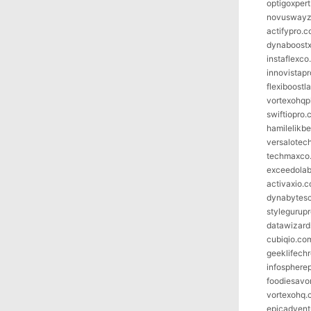
optigoxper
novuswayz
actifypro.
dynaboost
instaflexc
innovistap
flexiboostl
vortexohqp
swiftiopro
hamilelikbel
versalotec
techmaxco
exceedola
activaxio.
dynabytes
stylegurup
datawizard
cubiqio.co
geeklifech
infosphere
foodiesavo
vortexohq.
epicadvent