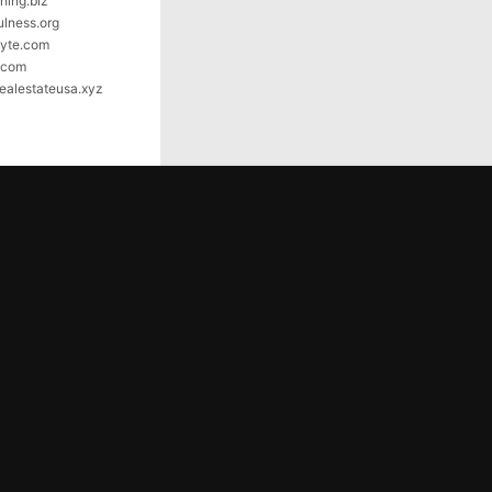
hing.biz
ulness.org
byte.com
.com
ealestateusa.xyz