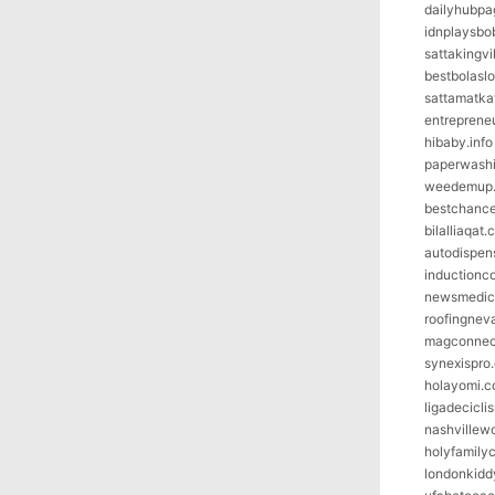
dailyhubp
idnplaysbo
sattakingv
bestbolasl
sattamatk
entreprene
hibaby.info
paperwash
weedemup
bestchanc
bilalliaqat
autodispen
inductionc
newsmedic
roofingnev
magconnec
synexispro
holayomi.
ligadecicl
nashvillew
holyfamily
londonkidd