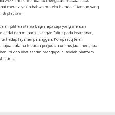
dia 24/7 untuk membantu mengatasi masalah atau
apat merasa yakin bahwa mereka berada di tangan yang
i di platform.
alah pilihan utama bagi siapa saja yang mencari
ng andal dan menarik. Dengan fokus pada keamanan,
n terhadap layanan pelanggan, Kompasqq telah
 tujuan utama hiburan perjudian online. Jadi mengapa
i ini dan lihat sendiri mengapa ini adalah platform
uh dunia.