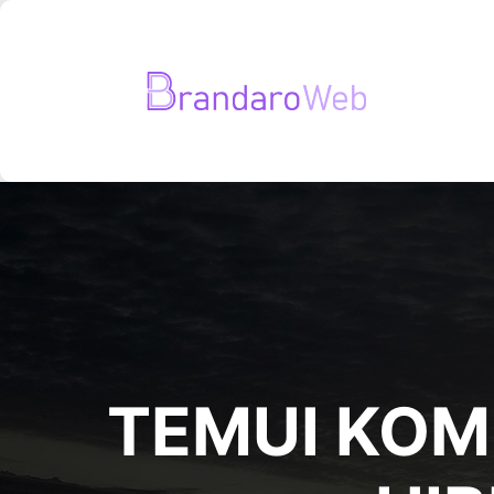
TEMUI KOM