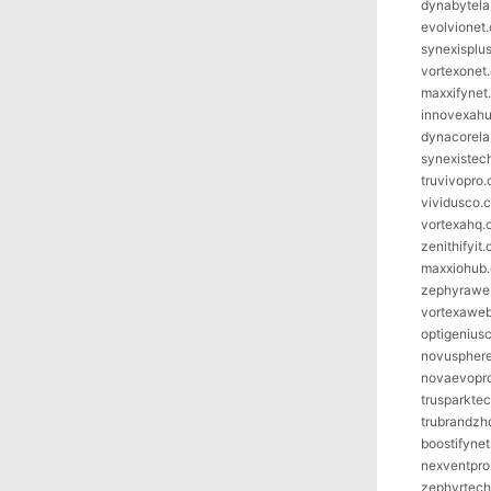
dynabytel
evolvionet
synexisplu
vortexonet
maxxifynet
innovexah
dynacorel
synexistec
truvivopro
vividusco.
vortexahq.
zenithifyit
maxxiohub
zephyrawe
vortexawe
optigenius
novuspher
novaevopr
trusparkte
trubrandzh
boostifyne
nexventpr
zephyrtec