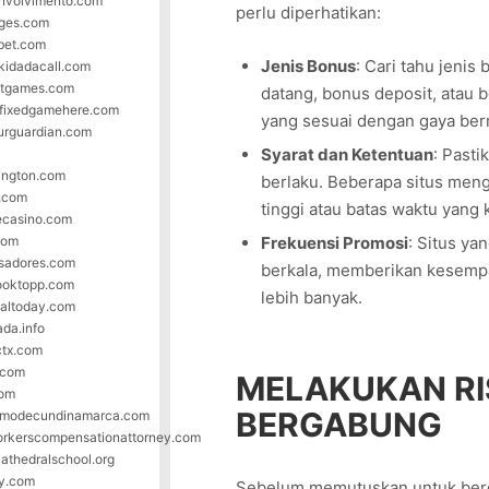
nvolvimento.com
perlu diperhatikan:
ages.com
bet.com
Jenis Bonus
: Cari tahu jenis
ikidadacall.com
otgames.com
datang, bonus deposit, atau b
afixedgamehere.com
yang sesuai dengan gaya ber
urguardian.com
Syarat dan Ketentuan
: Past
ington.com
berlaku. Beberapa situs men
.com
tinggi atau batas waktu yang k
ecasino.com
Frekuensi Promosi
: Situs y
.com
sadores.com
berkala, memberikan kesemp
ooktopp.com
lebih banyak.
altoday.com
ada.info
tx.com
.com
MELAKUKAN RI
com
BERGABUNG
ismodecundinamarca.com
orkerscompensationattorney.com
cathedralschool.org
y.com
Sebelum memutuskan untuk berg