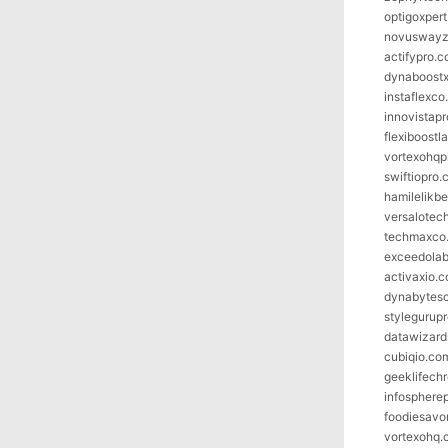
optigoxper
novuswayz
actifypro.
dynaboost
instaflexc
innovistap
flexiboostl
vortexohqp
swiftiopro
hamilelikbel
versalotec
techmaxco
exceedola
activaxio.
dynabytes
stylegurup
datawizard
cubiqio.co
geeklifech
infosphere
foodiesavo
vortexohq.