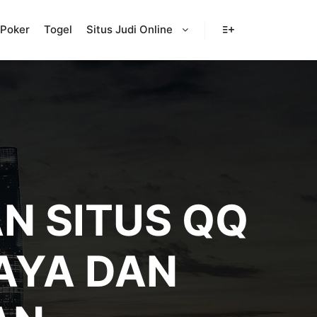
Poker
Togel
Situs Judi Online
More info
N SITUS QQ
AYA DAN