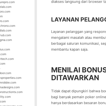
diakses langsung dari browser 
urepro.com
elab.com
rpro.com
om
LAYANAN PELANG
ro.com
chrono.com
ndlab.com
Layanan pelanggan yang responsi
ehub.com
mengalami masalah atau membut
igma.com
berbagai saluran komunikasi, sep
membantu kapan saja.
ius.com
h.com
ttech.com
.com
MENILAI BONU
o
door.com
DITAWARKAN
asproperties.com
nrobbie.com
nadesigns.com
Tidak dapat dipungkiri bahwa b
nstructiontx.com
bagi banyak pemain poker online
ality.com
.com
hanya berdasarkan besaran bonus