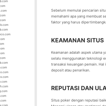
ab.com
.com
Sebelum memulai pencarian sit
s.com
.com
memahami apa yang membuat sebu
.com
faktor yang harus dipertimbangka
ub.com
ab.com
hco.com
KEAMANAN SITUS
.com
com
com
Keamanan adalah aspek utama ya
.com
selalu menggunakan teknologi en
.com
b.com
transaksi keuangan pemain. Hal
b.com
deposit atau penarikan.
co.com
ex.com
o.com
REPUTASI DAN UL
ch.com
q.com
t.com
Situs poker dengan reputasi baik 
o.com
hx.com