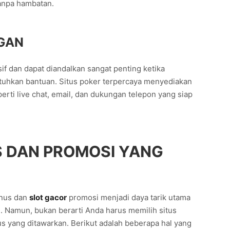
tanpa hambatan.
GAN
f dan dapat diandalkan sangat penting ketika
uhkan bantuan. Situs poker terpercaya menyediakan
erti live chat, email, dan dukungan telepon yang siap
S DAN PROMOSI YANG
onus dan
slot gacor
promosi menjadi daya tarik utama
. Namun, bukan berarti Anda harus memilih situs
 yang ditawarkan. Berikut adalah beberapa hal yang