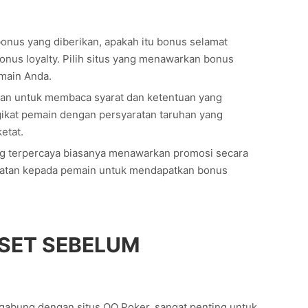
 bonus yang diberikan, apakah itu bonus selamat
onus loyalty. Pilih situs yang menawarkan bonus
main Anda.
ikan untuk membaca syarat dan ketentuan yang
gikat pemain dengan persyaratan taruhan yang
etat.
ang terpercaya biasanya menawarkan promosi secara
atan kepada pemain untuk mendapatkan bonus
SET SEBELUM
abung dengan situs QQ Poker, sangat penting untuk