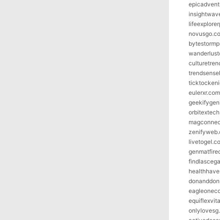
epicadvent
insightwav
lifeexplore
novusgo.c
bytestormp
wanderlust
culturetre
trendsens
ticktocken
eulerxr.com
geekifygen
orbitextec
magconnec
zenifyweb
livetogel.c
genmatfire
findlasceg
healthhave
donanddon
eagleoneco
equiflexvit
onlylovesg