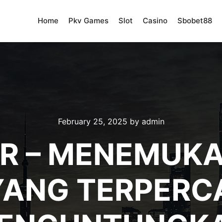
Home
Pkv Games
Slot
Casino
Sbobet88
February 25, 2025
by
admin
R – MENEMUKA
YANG TERPERC