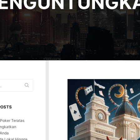
ENGUNTUNGK
POSTS
 Poker Teratas
ingkatkan
 Anda
da Lokal Hingga