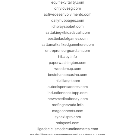
equiflexvitality.com
onlylovesg.com
activedesenvolvimento.com
dailyhubpages.com
idnplaysbobet.com
sattakingvikidadacall.com
bestbolaslotgames.com
sattamatkafixedgamehere.com
entrepreneurguardian.com
hibaby.info
paperwashington.com
weedemup.com
bestchancecasino.com
bilalliaqat.com
autodispensadores.com
inductioncooktopp.com
newsmedicaltoday.com
roofingnevada.info
magconnectx.com
synexispro.com
holayomi.com
ligadeciclismodecundinamarca.com
nashvilleworkerscompensationattorney.com