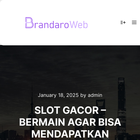
M
More in
January 18, 2025
by
admin
SLOT GACOR –
BERMAIN AGAR BISA
MENDAPATKAN