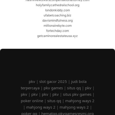
holyfamilycathedralschool.org
londonkiddy.com
ufabetcoaching.biz
davismindfulness.org
millionairebyte.com
fortechday.com
getcaminorealestateusa.xyz
pkv
|
slot gacor 2025
|
judi bola
terpercaya
|
pkv games
|
situs qq
|
pkv
|
pkv
|
pkv
|
pkv
|
pkv
|
situs pkv games
|
poker online
|
situs qq
|
mahjong ways 2
|
mahjong ways 2
|
mahjong ways 2
|
poker qq
|
hematqq.pkvgamesresmi.org