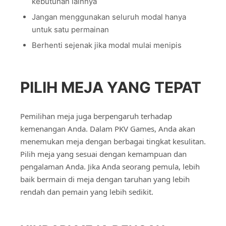
kebutuhan lainnya
Jangan menggunakan seluruh modal hanya
untuk satu permainan
Berhenti sejenak jika modal mulai menipis
PILIH MEJA YANG TEPAT
Pemilihan meja juga berpengaruh terhadap
kemenangan Anda. Dalam PKV Games, Anda akan
menemukan meja dengan berbagai tingkat kesulitan.
Pilih meja yang sesuai dengan kemampuan dan
pengalaman Anda. Jika Anda seorang pemula, lebih
baik bermain di meja dengan taruhan yang lebih
rendah dan pemain yang lebih sedikit.