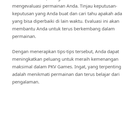
mengevaluasi permainan Anda. Tinjau keputusan-
keputusan yang Anda buat dan cari tahu apakah ada
yang bisa diperbaiki di lain waktu. Evaluasi ini akan
membantu Anda untuk terus berkembang dalam
permainan.
Dengan menerapkan tips-tips tersebut, Anda dapat
meningkatkan peluang untuk meraih kemenangan
maksimal dalam PKV Games. Ingat, yang terpenting
adalah menikmati permainan dan terus belajar dari
pengalaman.