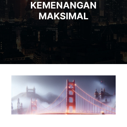
KEMENANGAN
MAKSIMAL