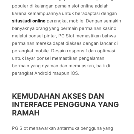
populer di kalangan pemain slot online adalah
karena kemampuannya untuk beradaptasi dengan
situs judi online
perangkat mobile. Dengan semakin
banyaknya orang yang bermain permainan kasino
melalui ponsel pintar, PG Slot memastikan bahwa
permainan mereka dapat diakses dengan lancar di
perangkat mobile. Desain responsif dan optimasi
untuk layar ponsel memastikan pengalaman
bermain yang nyaman dan memuaskan, baik di
perangkat Android maupun iOS.
KEMUDAHAN AKSES DAN
INTERFACE PENGGUNA YANG
RAMAH
PG Slot menawarkan antarmuka pengguna yang