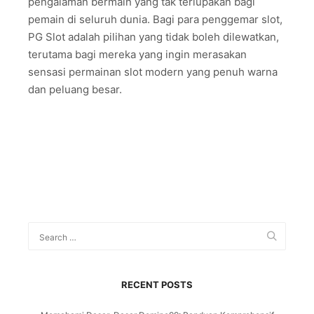
pengalaman bermain yang tak terlupakan bagi
pemain di seluruh dunia. Bagi para penggemar slot,
PG Slot adalah pilihan yang tidak boleh dilewatkan,
terutama bagi mereka yang ingin merasakan
sensasi permainan slot modern yang penuh warna
dan peluang besar.
RECENT POSTS