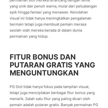
permainan slot mereka dirancang dengan tema
yang unik dan penuh warna, mulai dari petualangan
epik hingga fantasi yang menawan. Keindahan
visual ini tidak hanya meningkatkan pengalaman
bermain tetapi juga membuat pemain merasa
seolah-olah mereka berada di dalam dunia
permainan yang hidup.
FITUR BONUS DAN
PUTARAN GRATIS YANG
MENGUNTUNGKAN
PG Slot tidak hanya fokus pada tampilan visual,
tetapi juga menciptakan berbagai fitur bonus yang
menarik. Salah satu fitur yang paling dicari oleh
pemain adalah putaran gratis. Banyak permainan PG