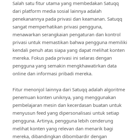
Salah satu fitur utama yang membedakan Satuqq
dari platform media sosial lainnya adalah
penekanannya pada privasi dan keamanan. Satuqq
sangat memperhatikan privasi pengguna,
menawarkan serangkaian pengaturan dan kontrol
privasi untuk memastikan bahwa pengguna memiliki
kendali penuh atas siapa yang dapat melihat konten
mereka. Fokus pada privasi ini selaras dengan
pengguna yang semakin mengkhawatirkan data
online dan informasi pribadi mereka.
Fitur menonjol lainnya dari Satuqq adalah algoritme
penemuan konten uniknya, yang menggunakan
pembelajaran mesin dan kecerdasan buatan untuk
menyusun feed yang dipersonalisasi untuk setiap
pengguna. Artinya, pengguna lebih cenderung
melihat konten yang relevan dan menarik bagi
mereka, dibandingkan dibombardir dengan