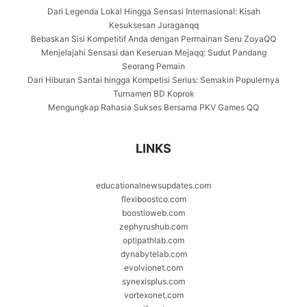
Dari Legenda Lokal Hingga Sensasi Internasional: Kisah
Kesuksesan Juraganqq
Bebaskan Sisi Kompetitif Anda dengan Permainan Seru ZoyaQQ
Menjelajahi Sensasi dan Keseruan Mejaqq: Sudut Pandang
Seorang Pemain
Dari Hiburan Santai hingga Kompetisi Serius: Semakin Populernya
Turnamen BD Koprok
Mengungkap Rahasia Sukses Bersama PKV Games QQ
LINKS
educationalnewsupdates.com
flexiboostco.com
boostioweb.com
zephyrushub.com
optipathlab.com
dynabytelab.com
evolvionet.com
synexisplus.com
vortexonet.com