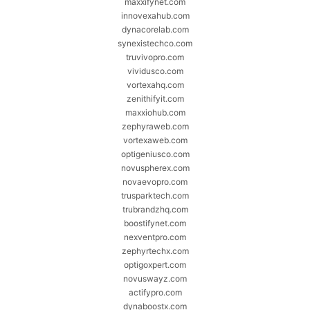
maxxifynet.com
innovexahub.com
dynacorelab.com
synexistechco.com
truvivopro.com
vividusco.com
vortexahq.com
zenithifyit.com
maxxiohub.com
zephyraweb.com
vortexaweb.com
optigeniusco.com
novuspherex.com
novaevopro.com
trusparktech.com
trubrandzhq.com
boostifynet.com
nexventpro.com
zephyrtechx.com
optigoxpert.com
novuswayz.com
actifypro.com
dynaboostx.com