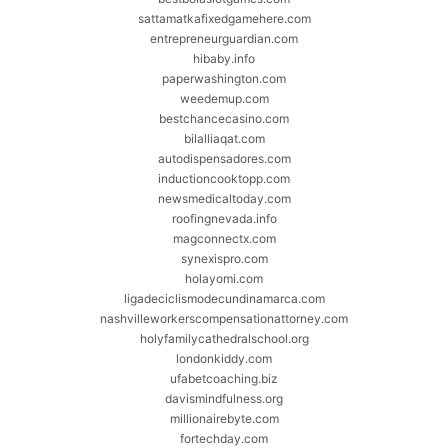
sattamatkafixedgamehere.com
entrepreneurguardian.com
hibaby.info
paperwashington.com
weedemup.com
bestchancecasino.com
bilalliaqat.com
autodispensadores.com
inductioncooktopp.com
newsmedicaltoday.com
roofingnevada.info
magconnectx.com
synexispro.com
holayomi.com
ligadeciclismodecundinamarca.com
nashvilleworkerscompensationattorney.com
holyfamilycathedralschool.org
londonkiddy.com
ufabetcoaching.biz
davismindfulness.org
millionairebyte.com
fortechday.com