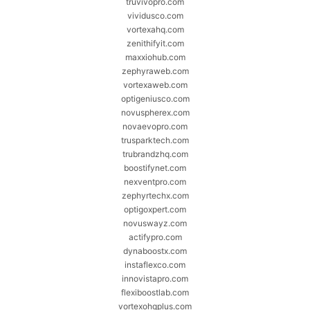
truvivopro.com
vividusco.com
vortexahq.com
zenithifyit.com
maxxiohub.com
zephyraweb.com
vortexaweb.com
optigeniusco.com
novuspherex.com
novaevopro.com
trusparktech.com
trubrandzhq.com
boostifynet.com
nexventpro.com
zephyrtechx.com
optigoxpert.com
novuswayz.com
actifypro.com
dynaboostx.com
instaflexco.com
innovistapro.com
flexiboostlab.com
vortexohqplus.com