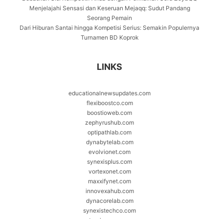
Menjelajahi Sensasi dan Keseruan Mejaqq: Sudut Pandang
Seorang Pemain
Dari Hiburan Santai hingga Kompetisi Serius: Semakin Populernya
Turnamen BD Koprok
LINKS
educationalnewsupdates.com
flexiboostco.com
boostioweb.com
zephyrushub.com
optipathlab.com
dynabytelab.com
evolvionet.com
synexisplus.com
vortexonet.com
maxxifynet.com
innovexahub.com
dynacorelab.com
synexistechco.com