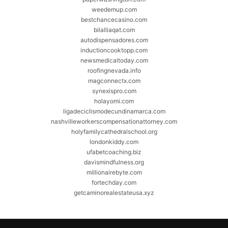
weedemup.com
bestchancecasino.com
bilalliaqat.com
autodispensadores.com
inductioncooktopp.com
newsmedicaltoday.com
roofingnevada.info
magconnectx.com
synexispro.com
holayomi.com
ligadeciclismodecundinamarca.com
nashvilleworkerscompensationattorney.com
holyfamilycathedralschool.org
londonkiddy.com
ufabetcoaching.biz
davismindfulness.org
millionairebyte.com
fortechday.com
getcaminorealestateusa.xyz