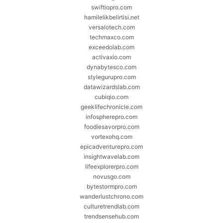
swiftiopro.com
hamilelikbelirtisi.net
versalotech.com
techmaxco.com
exceedolab.com
activaxio.com
dynabytesco.com
stylegurupro.com
datawizardslab.com
cubiqio.com
geeklifechronicle.com
infospherepro.com
foodiesavorpro.com
vortexohq.com
epicadventurepro.com
insightwavelab.com
lifeexplorerpro.com
novusgo.com
bytestormpro.com
wanderlustchrono.com
culturetrendlab.com
trendsensehub.com