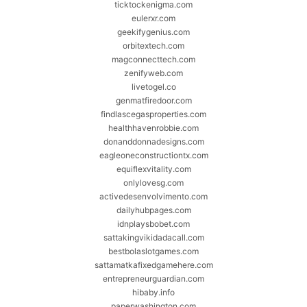
ticktockenigma.com
eulerxr.com
geekifygenius.com
orbitextech.com
magconnecttech.com
zenifyweb.com
livetogel.co
genmatfiredoor.com
findlascegasproperties.com
healthhavenrobbie.com
donanddonnadesigns.com
eagleoneconstructiontx.com
equiflexvitality.com
onlylovesg.com
activedesenvolvimento.com
dailyhubpages.com
idnplaysbobet.com
sattakingvikidadacall.com
bestbolaslotgames.com
sattamatkafixedgamehere.com
entrepreneurguardian.com
hibaby.info
paperwashington.com