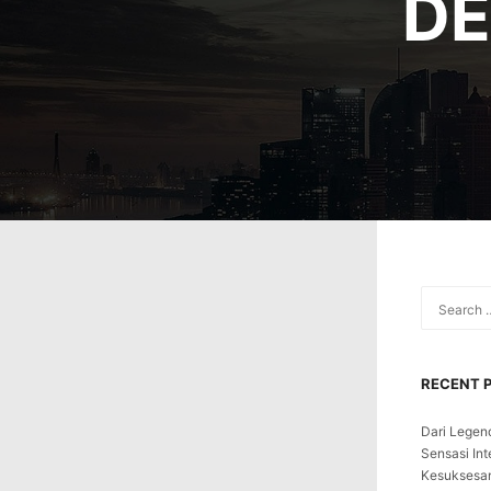
D
RECENT 
Dari Legen
Sensasi Int
Kesuksesa