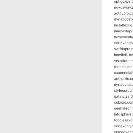
optigoxper
novuswayz
actifypro.
dynaboost
instaflexc
innovistap
flexiboostl
vortexohqp
swiftiopro
hamilelikbel
versalotec
techmaxco
exceedola
activaxio.
dynabytes
stylegurup
datawizard
cubiqio.co
geeklifech
infosphere
foodiesavo
vortexohq.
epicadvent