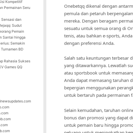
si Kompetitif
Onebetqq dikenal dengan antar
n Permainan Seru
pemula dan petaruh berpengalam
i Sensasi dan
mereka. Dengan beragam permaina
ejaqq: Sudut
sesuatu untuk semua orang di On
eorang Pemain
tenis, atau bahkan e-sports, An
n Santai hingga
dengan preferensi Anda.
Serius: Semakin
a Turnamen BD
Salah satu keuntungan terbesar 
p Rahasia Sukses
yang ditawarkannya. Lewatlah sud
KV Games QQ
atau sportsbook untuk memasang
Anda dapat memasang taruhan da
bepergian menggunakan perangk
untuk bertaruh pada permainan 
alnewsupdates.com
co.com
Selain kemudahan, taruhan onli
b.com
bonus dan promosi yang dapat d
ub.com
untuk pemain baru hingga promos
b.com
ab.com
peluang untuk meningkatkan k