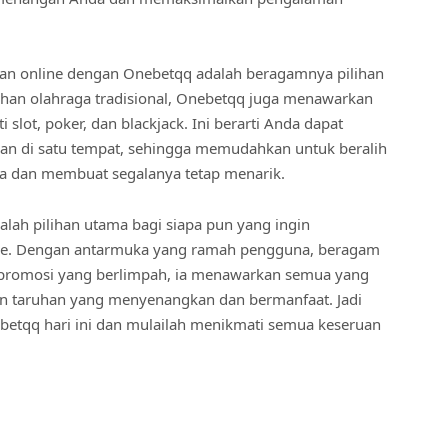
han online dengan Onebetqq adalah beragamnya pilihan
ruhan olahraga tradisional, Onebetqq juga menawarkan
 slot, poker, dan blackjack. Ini berarti Anda dapat
an di satu tempat, sehingga memudahkan untuk beralih
da dan membuat segalanya tetap menarik.
lah pilihan utama bagi siapa pun yang ingin
ine. Dengan antarmuka yang ramah pengguna, beragam
n promosi yang berlimpah, ia menawarkan semua yang
 taruhan yang menyenangkan dan bermanfaat. Jadi
tqq hari ini dan mulailah menikmati semua keseruan