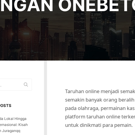
ENGAN ONEBET
Taruhan online menjadi semak
semakin banyak orang berali
POSTS
pada olahraga, permainan kasi
platform taruhan online terk
da Lokal Hingga
untuk dinikmati para pemain.
ernasional: Kisah
n Juraganqq