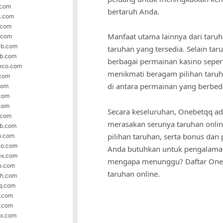
.com
bertaruh Anda.
s.com
.com
Manfaat utama lainnya dari taru
.com
ub.com
taruhan yang tersedia. Selain ta
ab.com
berbagai permainan kasino seperti
hco.com
menikmati beragam pilihan taruh
.com
di antara permainan yang berbe
com
com
.com
Secara keseluruhan, Onebetqq ada
.com
merasakan serunya taruhan onl
b.com
pilihan taruhan, serta bonus da
b.com
co.com
Anda butuhkan untuk pengalaman
ex.com
mengapa menunggu? Daftar Onebe
o.com
taruhan online.
ch.com
q.com
t.com
o.com
hx.com