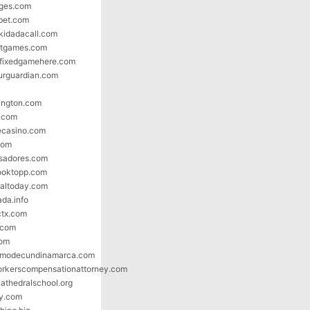
ages.com
bet.com
ikidadacall.com
otgames.com
afixedgamehere.com
urguardian.com
ington.com
.com
ecasino.com
.com
sadores.com
ooktopp.com
altoday.com
ada.info
tx.com
.com
com
ismodecundinamarca.com
orkerscompensationattorney.com
cathedralschool.org
y.com