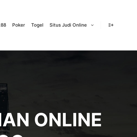
t88
Poker
Togel
Situs Judi Online
More info
AN ONLINE