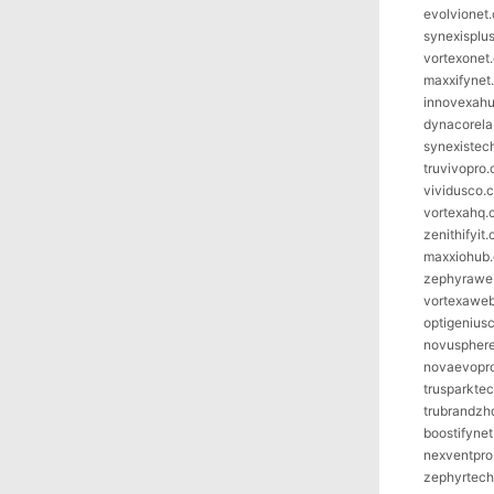
evolvionet
synexisplu
vortexonet
maxxifynet
innovexah
dynacorel
synexistec
truvivopro
vividusco.
vortexahq.
zenithifyit
maxxiohub
zephyrawe
vortexawe
optigenius
novuspher
novaevopr
trusparkte
trubrandzh
boostifyne
nexventpr
zephyrtec