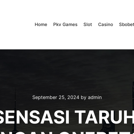
Home
Pkv Games
Slot
Casino
Sbobe
September 25, 2024
by
admin
SENSASI TARUH