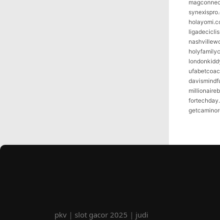
magconnec
synexispro
holayomi.
ligadecicl
nashvillew
holyfamily
londonkidd
ufabetcoac
davismindf
millionaire
fortechday
getcaminor
pkv
|
slot gacor 2025
|
judi