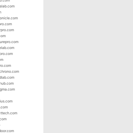
ro.com
slab.com
m
ronicle.com
pro.com
rpro.com
com
urepro.com
elab.com
rpro.com
om
ro.com
chrono.com
ndlab.com
ehub.com
igma.com
ius.com
h.com
ttech.com
.com
o
door.com