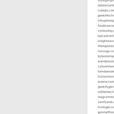
stylegurup
datawizard
cubiqio.co
geeklifech
infosphere
foodiesavo
vortexohq.
epicadvent
insightwav
lifeexplore
novusgo.c
bytestormp
wanderlust
culturetre
trendsens
ticktocken
eulerxr.com
geekifygen
orbitextec
magconnec
zenifyweb
livetogel.c
genmatfire