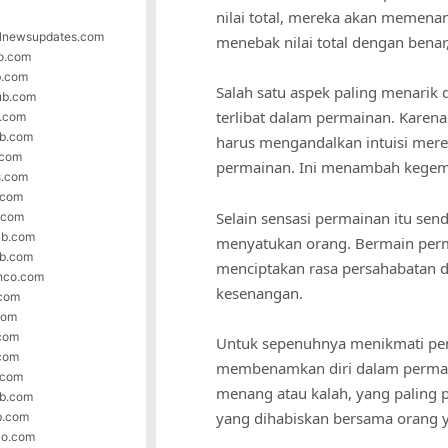
nilai total, mereka akan memenan
alnewsupdates.com
menebak nilai total dengan benar
co.com
b.com
Salah satu aspek paling menarik
ub.com
terlibat dalam permainan. Karena
b.com
ab.com
harus mengandalkan intuisi me
.com
permainan. Ini menambah kegemb
s.com
.com
Selain sensasi permainan itu sen
.com
ub.com
menyatukan orang. Bermain perma
ab.com
menciptakan rasa persahabatan 
hco.com
kesenangan.
.com
com
com
Untuk sepenuhnya menikmati pe
.com
membenamkan diri dalam permai
.com
menang atau kalah, yang paling 
b.com
yang dihabiskan bersama orang ya
b.com
co.com