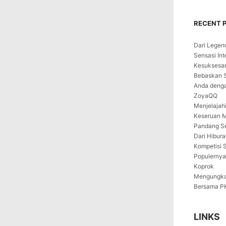
RECENT 
Dari Legen
Sensasi Int
Kesuksesa
Bebaskan Si
Anda denga
ZoyaQQ
Menjelajah
Keseruan M
Pandang S
Dari Hibura
Kompetisi 
Populerny
Koprok
Mengungka
Bersama P
LINKS