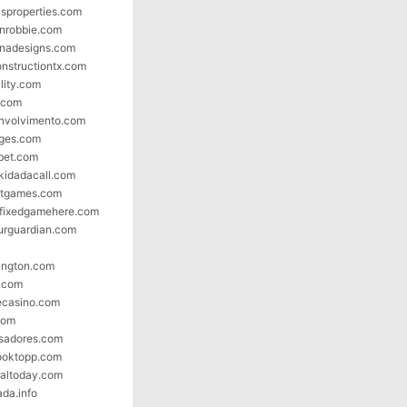
asproperties.com
nrobbie.com
nadesigns.com
nstructiontx.com
ality.com
.com
nvolvimento.com
ages.com
bet.com
ikidadacall.com
otgames.com
afixedgamehere.com
urguardian.com
ington.com
.com
ecasino.com
.com
sadores.com
ooktopp.com
altoday.com
ada.info