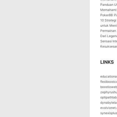
Panduan U
Memahami 
Poker88: 
10 Strategi
untuk Men
Permainan
Dari Legen
Sensasi Int
Kesuksesa
LINKS
education
flexiboost
boostiowe
zephyrush
optipathla
dynabytel
evolvionet
synexisplu