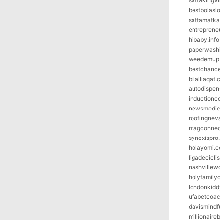
sattakingv
bestbolasl
sattamatk
entreprene
hibaby.info
paperwash
weedemup
bestchanc
bilalliaqat
autodispen
inductionc
newsmedic
roofingnev
magconnec
synexispro
holayomi.
ligadecicl
nashvillew
holyfamily
londonkidd
ufabetcoac
davismindf
millionaire