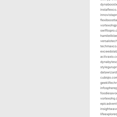
dynaboost
instaflexc
innovistap
flexiboostl
vortexohqp
swiftiopro
hamilelikbel
versalotec
techmaxco
exceedola
activaxio.
dynabytes
stylegurup
datawizard
cubiqio.co
geeklifech
infosphere
foodiesavo
vortexohq.
epicadvent
insightwav
lifeexplore