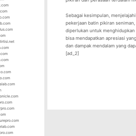
x.com
o.com
Sebagai kesimpulan, menjelajahi
ro.com
pekerjaan batin pikiran seniman
ab.com
lus.com
diperlukan untuk menghidupkan ka
.com
bisa mendapatkan apresiasi yang 
irtisi.net
dan dampak mendalam yang dapat 
h.com
[ad_2]
.com
b.com
com
co.com
ro.com
slab.com
m
ronicle.com
pro.com
rpro.com
com
urepro.com
elab.com
rpro.com