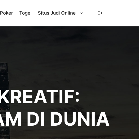
Poker
Togel
Situs Judi Online
More info
KREATIF:
M DI DUNIA