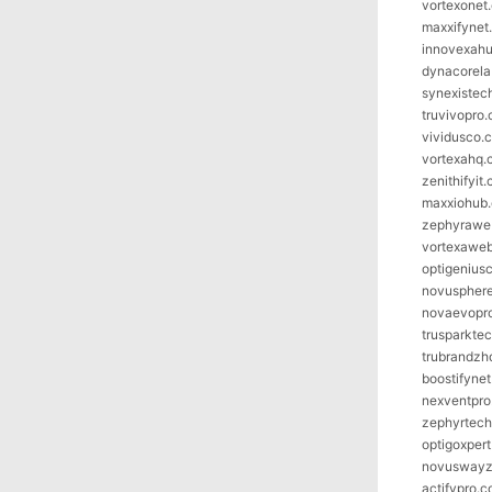
vortexonet
maxxifynet
innovexah
dynacorel
synexistec
truvivopro
vividusco.
vortexahq.
zenithifyit
maxxiohub
zephyrawe
vortexawe
optigenius
novuspher
novaevopr
trusparkte
trubrandzh
boostifyne
nexventpr
zephyrtec
optigoxper
novuswayz
actifypro.