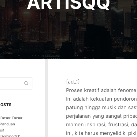
ARTISQQ
[ad_1]
Proses kreatif adalah fenomen
Ini adalah kekuatan pendorong
POSTS
patung hingga musik dan sast
perjalanan yang sangat priba
Dasar-Dasar
momen inspirasi, frustrasi, 
 Panduan
sif
ini, kita harus menyelidiki pi
 DominoQQ: