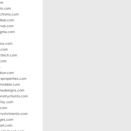
om
ro.com
chrono.com
ndlab.com
ehub.com
igma.com
ius.com
h.com
ttech.com
.com
o
door.com
asproperties.com
nrobbie.com
nadesigns.com
nstructiontx.com
ality.com
.com
nvolvimento.com
ages.com
bet.com