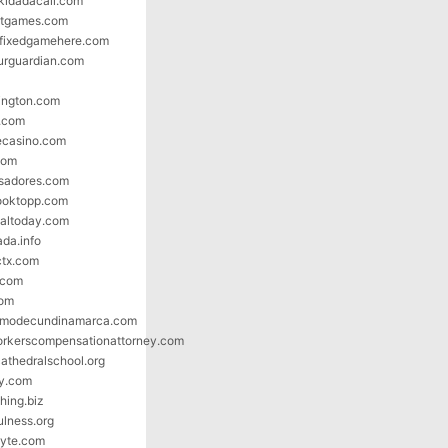
ikidadacall.com
otgames.com
afixedgamehere.com
urguardian.com
ington.com
.com
ecasino.com
.com
sadores.com
ooktopp.com
altoday.com
ada.info
tx.com
.com
com
ismodecundinamarca.com
orkerscompensationattorney.com
cathedralschool.org
y.com
hing.biz
ulness.org
byte.com