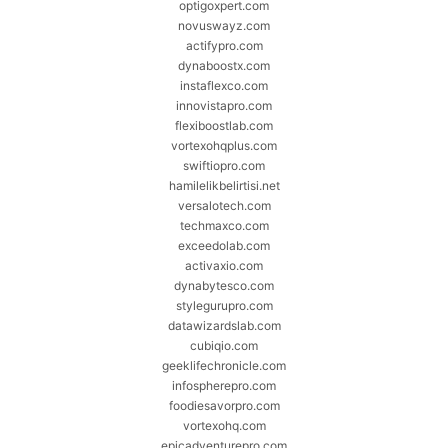
optigoxpert.com
novuswayz.com
actifypro.com
dynaboostx.com
instaflexco.com
innovistapro.com
flexiboostlab.com
vortexohqplus.com
swiftiopro.com
hamilelikbelirtisi.net
versalotech.com
techmaxco.com
exceedolab.com
activaxio.com
dynabytesco.com
stylegurupro.com
datawizardslab.com
cubiqio.com
geeklifechronicle.com
infospherepro.com
foodiesavorpro.com
vortexohq.com
epicadventurepro.com