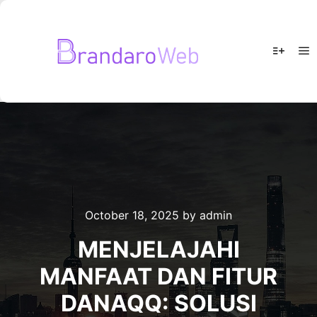
M
More in
October 18, 2025
by
admin
MENJELAJAHI
MANFAAT DAN FITUR
DANAQQ: SOLUSI