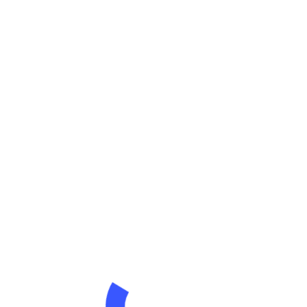
Mo
Ma
November 13, 2024
by
admin
MENJELAJAHI DUNIA
POKER ONLINE YANG
SERU BERSAMA
JANJIQQ