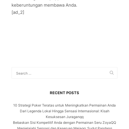
keberuntungan membawa Anda.
[ad_2]
RECENT POSTS
10 Strategi Poker Teratas untuk Meningkatkan Permainan Anda
Dari Legenda Lokal Hingga Sensasi Internasional: Kisah
Kesuksesan Juraganqq
Bebaskan Sisi Kompetitif Anda dengan Permainan Seru ZoyaQQ
Menjelajahi Sensasi dan Keseruan Mejaqq: Sudut Pandang