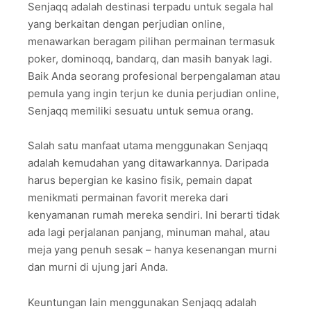
Senjaqq adalah destinasi terpadu untuk segala hal
yang berkaitan dengan perjudian online,
menawarkan beragam pilihan permainan termasuk
poker, dominoqq, bandarq, dan masih banyak lagi.
Baik Anda seorang profesional berpengalaman atau
pemula yang ingin terjun ke dunia perjudian online,
Senjaqq memiliki sesuatu untuk semua orang.
Salah satu manfaat utama menggunakan Senjaqq
adalah kemudahan yang ditawarkannya. Daripada
harus bepergian ke kasino fisik, pemain dapat
menikmati permainan favorit mereka dari
kenyamanan rumah mereka sendiri. Ini berarti tidak
ada lagi perjalanan panjang, minuman mahal, atau
meja yang penuh sesak – hanya kesenangan murni
dan murni di ujung jari Anda.
Keuntungan lain menggunakan Senjaqq adalah