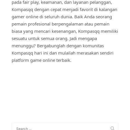
pada fair play, keamanan, dan layanan pelanggan,
Kompasqq dengan cepat menjadi favorit di kalangan
gamer online di seluruh dunia. Baik Anda seorang
pemain profesional berpengalaman atau pemain
biasa yang mencari kesenangan, Kompasqq memiliki
sesuatu untuk semua orang. Jadi mengapa
menunggu? Bergabunglah dengan komunitas
Kompasqq hari ini dan mulailah merasakan sendiri
platform game online terbaik.