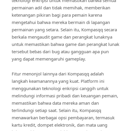
teknologi enkripsi untuk memastikan bahwa semua
permainan adil dan tidak memihak, memberikan
ketenangan pikiran bagi para pemain karena
mengetahui bahwa mereka bermain di lapangan
permainan yang setara. Selain itu, Kompasqq secara
berkala mengaudit game dan perangkat lunaknya
untuk memastikan bahwa game dan perangkat lunak
tersebut bebas dari bug atau gangguan apa pun
yang dapat memengaruhi gameplay.
Fitur menonjol lainnya dari Kompasqq adalah
langkah keamanannya yang kuat. Platform ini
menggunakan teknologi enkripsi canggih untuk
melindungi informasi pribadi dan keuangan pemain,
memastikan bahwa data mereka aman dan
terlindungi setiap saat. Selain itu, Kompasqq
menawarkan berbagai opsi pembayaran, termasuk
kartu kredit, dompet elektronik, dan mata uang