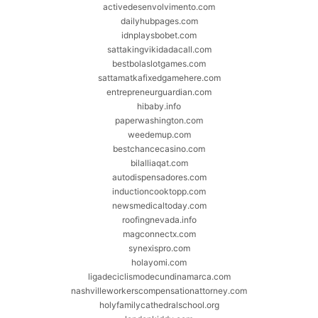
activedesenvolvimento.com
dailyhubpages.com
idnplaysbobet.com
sattakingvikidadacall.com
bestbolaslotgames.com
sattamatkafixedgamehere.com
entrepreneurguardian.com
hibaby.info
paperwashington.com
weedemup.com
bestchancecasino.com
bilalliaqat.com
autodispensadores.com
inductioncooktopp.com
newsmedicaltoday.com
roofingnevada.info
magconnectx.com
synexispro.com
holayomi.com
ligadeciclismodecundinamarca.com
nashvilleworkerscompensationattorney.com
holyfamilycathedralschool.org