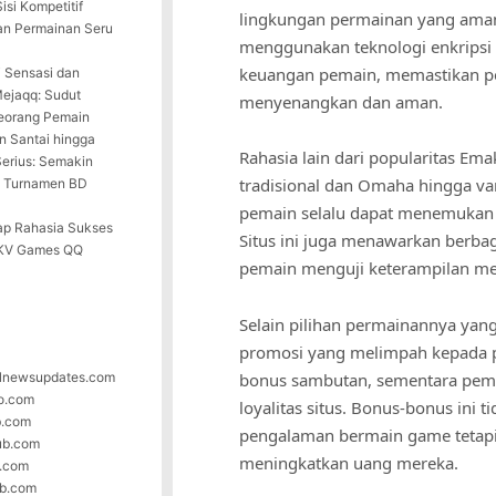
si Kompetitif
lingkungan permainan yang aman 
n Permainan Seru
menggunakan teknologi enkripsi 
keuangan pemain, memastikan p
i Sensasi dan
ejaqq: Sudut
menyenangkan dan aman.
eorang Pemain
n Santai hingga
Rahasia lain dari popularitas E
Serius: Semakin
tradisional dan Omaha hingga var
a Turnamen BD
pemain selalu dapat menemukan 
p Rahasia Sukses
Situs ini juga menawarkan berb
KV Games QQ
pemain menguji keterampilan mer
Selain pilihan permainannya y
promosi yang melimpah kepada 
bonus sambutan, sementara pem
alnewsupdates.com
co.com
loyalitas situs. Bonus-bonus ini
b.com
pengalaman bermain game tetap
ub.com
meningkatkan uang mereka.
b.com
ab.com