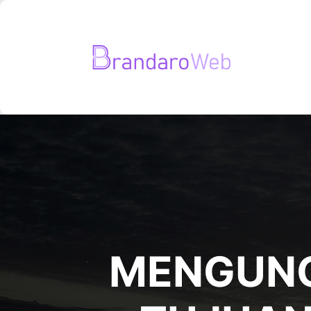
MENGUNG