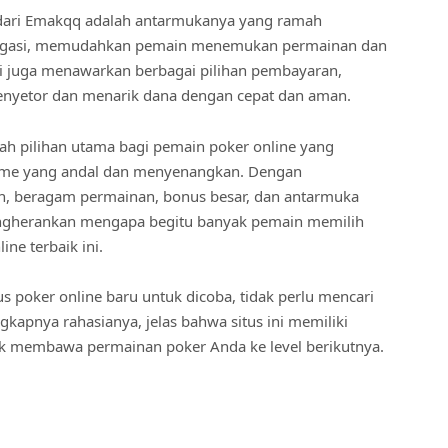
k dari Emakqq adalah antarmukanya yang ramah
avigasi, memudahkan pemain menemukan permainan dan
ini juga menawarkan berbagai pilihan pembayaran,
yetor dan menarik dana dengan cepat dan aman.
ah pilihan utama bagi pemain poker online yang
me yang andal dan menyenangkan. Dengan
, beragam permainan, bonus besar, dan antarmuka
ngherankan mengapa begitu banyak pemain memilih
ine terbaik ini.
us poker online baru untuk dicoba, tidak perlu mencari
gkapnya rahasianya, jelas bahwa situs ini memiliki
 membawa permainan poker Anda ke level berikutnya.