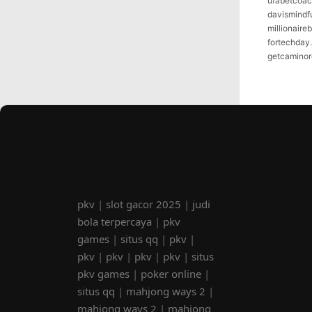
ufabetcoac
davismindf
millionaire
fortechday
getcaminor
pkv
|
slot gacor 2025
|
judi
bola terpercaya
|
pkv
games
|
situs qq
|
pkv
|
pkv
|
pkv
|
pkv
|
pkv
|
situs
pkv games
|
poker online
|
situs qq
|
mahjong ways 2
|
mahjong ways 2
|
mahjong