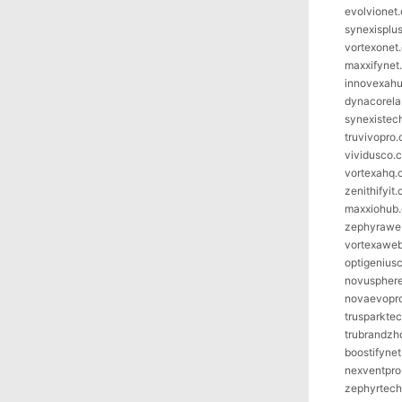
evolvionet
synexisplu
vortexonet
maxxifynet
innovexah
dynacorel
synexistec
truvivopro
vividusco.
vortexahq.
zenithifyit
maxxiohub
zephyrawe
vortexawe
optigenius
novuspher
novaevopr
trusparkte
trubrandzh
boostifyne
nexventpr
zephyrtec