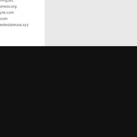
hing.biz
ulness.org
byte.com
.com
ealestateusa.xyz