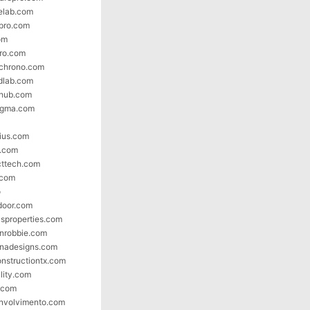
elab.com
rpro.com
om
ro.com
chrono.com
ndlab.com
ehub.com
igma.com
ius.com
h.com
ttech.com
.com
o
door.com
asproperties.com
nrobbie.com
nadesigns.com
nstructiontx.com
ality.com
.com
nvolvimento.com