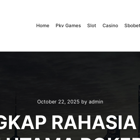
Home
Pkv Games
Slot
Casino
Sbobe
October 22, 2025
by
admin
KAP RAHASIA