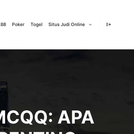
t88
Poker
Togel
Situs Judi Online
More info
MCQQ: APA