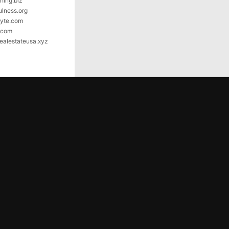
hing.biz
ulness.org
byte.com
.com
ealestateusa.xyz