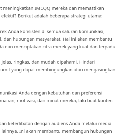
pat meningkatkan IMCQQ mereka dan memastikan
fektif? Berikut adalah beberapa strategi utama:
erek Anda konsisten di semua saluran komunikasi,
al, dan hubungan masyarakat. Hal ini akan membantu
da dan menciptakan citra merek yang kuat dan terpadu.
a jelas, ringkas, dan mudah dipahami. Hindari
 rumit yang dapat membingungkan atau mengasingkan
omunikasi Anda dengan kebutuhan dan preferensi
mahan, motivasi, dan minat mereka, lalu buat konten
i dan keterlibatan dengan audiens Anda melalui media
vitas lainnya. Ini akan membantu membangun hubungan