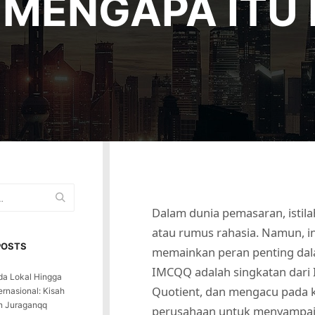
 MENGAPA ITU
Dalam dunia pemasaran, istil
atau rumus rahasia. Namun, i
POSTS
memainkan peran penting dala
IMCQQ adalah singkatan dari 
da Lokal Hingga
Quotient, dan mengacu pada k
ernasional: Kisah
n Juraganqq
perusahaan untuk menyampaik