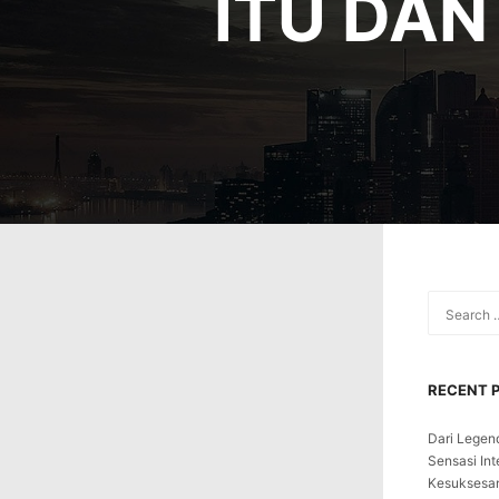
ITU DAN
RECENT 
Dari Legen
Sensasi Int
Kesuksesa