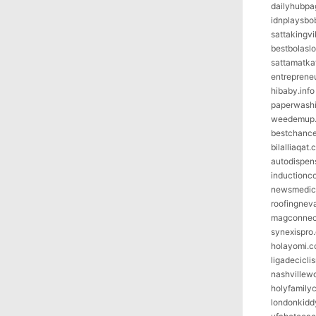
dailyhubp
idnplaysbo
sattakingv
bestbolasl
sattamatk
entreprene
hibaby.info
paperwash
weedemup
bestchanc
bilalliaqat
autodispen
inductionc
newsmedic
roofingnev
magconnec
synexispro
holayomi.
ligadecicl
nashvillew
holyfamily
londonkidd