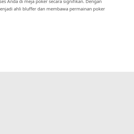
es Anda di meja poker secara signifikan. Dengan
 menjadi ahli bluffer dan membawa permainan poker