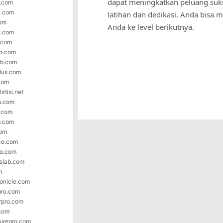
dapat meningkatkan peluang suks
t.com
.com
latihan dan dedikasi, Anda bisa
com
Anda ke level berikutnya.
x.com
o.com
ro.com
ab.com
lus.com
.com
irtisi.net
h.com
.com
b.com
com
co.com
ro.com
slab.com
m
ronicle.com
pro.com
rpro.com
com
urepro.com