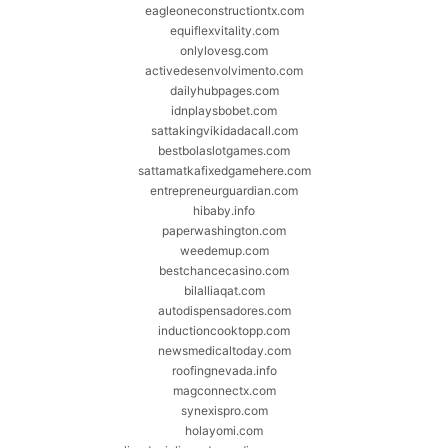
eagleoneconstructiontx.com
equiflexvitality.com
onlylovesg.com
activedesenvolvimento.com
dailyhubpages.com
idnplaysbobet.com
sattakingvikidadacall.com
bestbolaslotgames.com
sattamatkafixedgamehere.com
entrepreneurguardian.com
hibaby.info
paperwashington.com
weedemup.com
bestchancecasino.com
bilalliaqat.com
autodispensadores.com
inductioncooktopp.com
newsmedicaltoday.com
roofingnevada.info
magconnectx.com
synexispro.com
holayomi.com