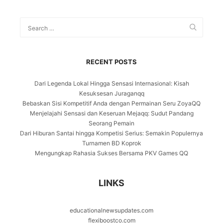
RECENT POSTS
Dari Legenda Lokal Hingga Sensasi Internasional: Kisah
Kesuksesan Juraganqq
Bebaskan Sisi Kompetitif Anda dengan Permainan Seru ZoyaQQ
Menjelajahi Sensasi dan Keseruan Mejaqq: Sudut Pandang
Seorang Pemain
Dari Hiburan Santai hingga Kompetisi Serius: Semakin Populernya
Turnamen BD Koprok
Mengungkap Rahasia Sukses Bersama PKV Games QQ
LINKS
educationalnewsupdates.com
flexiboostco.com