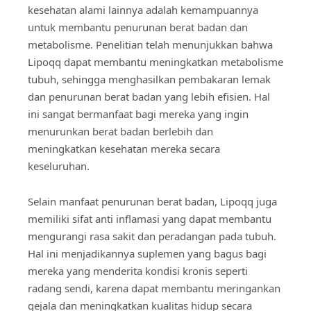
kesehatan alami lainnya adalah kemampuannya
untuk membantu penurunan berat badan dan
metabolisme. Penelitian telah menunjukkan bahwa
Lipoqq dapat membantu meningkatkan metabolisme
tubuh, sehingga menghasilkan pembakaran lemak
dan penurunan berat badan yang lebih efisien. Hal
ini sangat bermanfaat bagi mereka yang ingin
menurunkan berat badan berlebih dan
meningkatkan kesehatan mereka secara
keseluruhan.
Selain manfaat penurunan berat badan, Lipoqq juga
memiliki sifat anti inflamasi yang dapat membantu
mengurangi rasa sakit dan peradangan pada tubuh.
Hal ini menjadikannya suplemen yang bagus bagi
mereka yang menderita kondisi kronis seperti
radang sendi, karena dapat membantu meringankan
gejala dan meningkatkan kualitas hidup secara