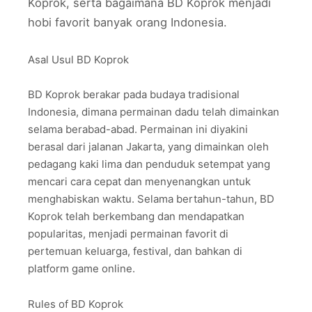
Koprok, serta bagaimana BD Koprok menjadi
hobi favorit banyak orang Indonesia.
Asal Usul BD Koprok
BD Koprok berakar pada budaya tradisional
Indonesia, dimana permainan dadu telah dimainkan
selama berabad-abad. Permainan ini diyakini
berasal dari jalanan Jakarta, yang dimainkan oleh
pedagang kaki lima dan penduduk setempat yang
mencari cara cepat dan menyenangkan untuk
menghabiskan waktu. Selama bertahun-tahun, BD
Koprok telah berkembang dan mendapatkan
popularitas, menjadi permainan favorit di
pertemuan keluarga, festival, dan bahkan di
platform game online.
Rules of BD Koprok