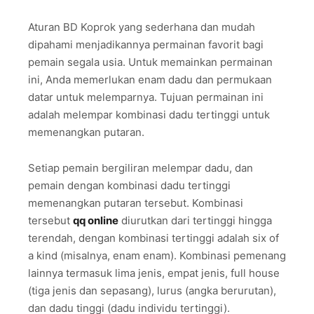
Aturan BD Koprok yang sederhana dan mudah
dipahami menjadikannya permainan favorit bagi
pemain segala usia. Untuk memainkan permainan
ini, Anda memerlukan enam dadu dan permukaan
datar untuk melemparnya. Tujuan permainan ini
adalah melempar kombinasi dadu tertinggi untuk
memenangkan putaran.
Setiap pemain bergiliran melempar dadu, dan
pemain dengan kombinasi dadu tertinggi
memenangkan putaran tersebut. Kombinasi
tersebut
qq online
diurutkan dari tertinggi hingga
terendah, dengan kombinasi tertinggi adalah six of
a kind (misalnya, enam enam). Kombinasi pemenang
lainnya termasuk lima jenis, empat jenis, full house
(tiga jenis dan sepasang), lurus (angka berurutan),
dan dadu tinggi (dadu individu tertinggi).