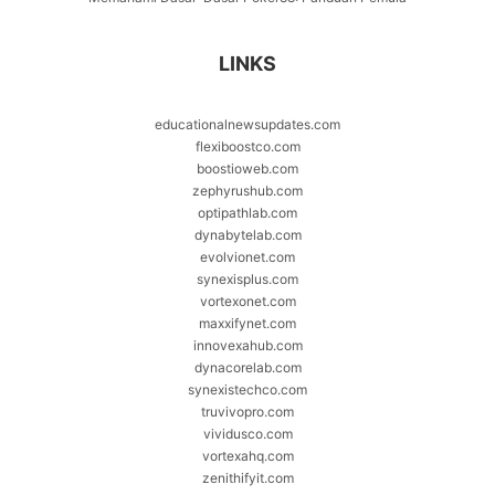
LINKS
educationalnewsupdates.com
flexiboostco.com
boostioweb.com
zephyrushub.com
optipathlab.com
dynabytelab.com
evolvionet.com
synexisplus.com
vortexonet.com
maxxifynet.com
innovexahub.com
dynacorelab.com
synexistechco.com
truvivopro.com
vividusco.com
vortexahq.com
zenithifyit.com