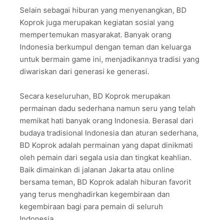
Selain sebagai hiburan yang menyenangkan, BD
Koprok juga merupakan kegiatan sosial yang
mempertemukan masyarakat. Banyak orang
Indonesia berkumpul dengan teman dan keluarga
untuk bermain game ini, menjadikannya tradisi yang
diwariskan dari generasi ke generasi.
Secara keseluruhan, BD Koprok merupakan
permainan dadu sederhana namun seru yang telah
memikat hati banyak orang Indonesia. Berasal dari
budaya tradisional Indonesia dan aturan sederhana,
BD Koprok adalah permainan yang dapat dinikmati
oleh pemain dari segala usia dan tingkat keahlian.
Baik dimainkan di jalanan Jakarta atau online
bersama teman, BD Koprok adalah hiburan favorit
yang terus menghadirkan kegembiraan dan
kegembiraan bagi para pemain di seluruh
Indonesia.