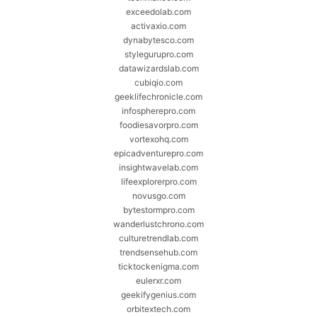
exceedolab.com
activaxio.com
dynabytesco.com
stylegurupro.com
datawizardslab.com
cubiqio.com
geeklifechronicle.com
infospherepro.com
foodiesavorpro.com
vortexohq.com
epicadventurepro.com
insightwavelab.com
lifeexplorerpro.com
novusgo.com
bytestormpro.com
wanderlustchrono.com
culturetrendlab.com
trendsensehub.com
ticktockenigma.com
eulerxr.com
geekifygenius.com
orbitextech.com