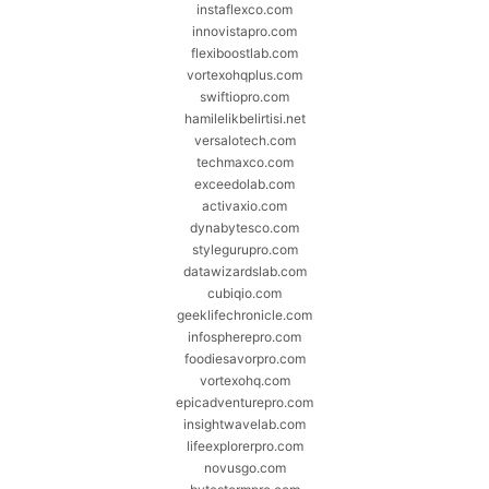
instaflexco.com
innovistapro.com
flexiboostlab.com
vortexohqplus.com
swiftiopro.com
hamilelikbelirtisi.net
versalotech.com
techmaxco.com
exceedolab.com
activaxio.com
dynabytesco.com
stylegurupro.com
datawizardslab.com
cubiqio.com
geeklifechronicle.com
infospherepro.com
foodiesavorpro.com
vortexohq.com
epicadventurepro.com
insightwavelab.com
lifeexplorerpro.com
novusgo.com