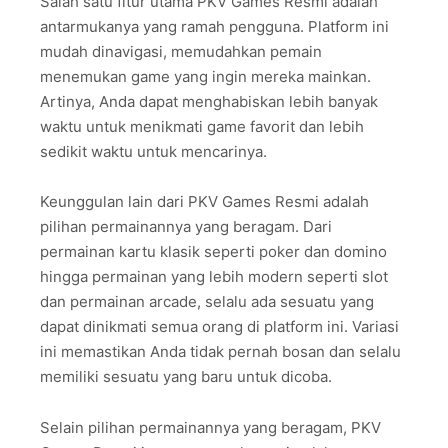
Salah satu fitur utama PKV Games Resmi adalah
antarmukanya yang ramah pengguna. Platform ini
mudah dinavigasi, memudahkan pemain
menemukan game yang ingin mereka mainkan.
Artinya, Anda dapat menghabiskan lebih banyak
waktu untuk menikmati game favorit dan lebih
sedikit waktu untuk mencarinya.
Keunggulan lain dari PKV Games Resmi adalah
pilihan permainannya yang beragam. Dari
permainan kartu klasik seperti poker dan domino
hingga permainan yang lebih modern seperti slot
dan permainan arcade, selalu ada sesuatu yang
dapat dinikmati semua orang di platform ini. Variasi
ini memastikan Anda tidak pernah bosan dan selalu
memiliki sesuatu yang baru untuk dicoba.
Selain pilihan permainannya yang beragam, PKV