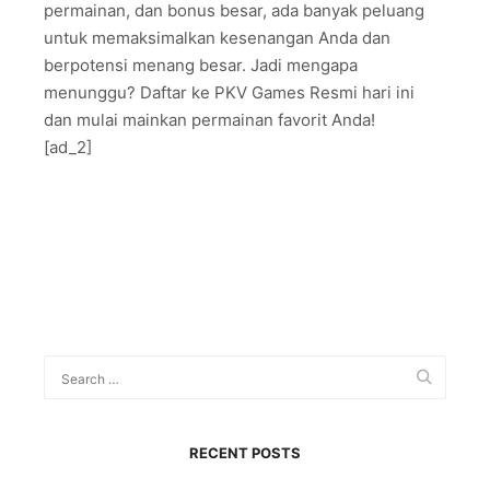
permainan, dan bonus besar, ada banyak peluang
untuk memaksimalkan kesenangan Anda dan
berpotensi menang besar. Jadi mengapa
menunggu? Daftar ke PKV Games Resmi hari ini
dan mulai mainkan permainan favorit Anda!
[ad_2]
RECENT POSTS