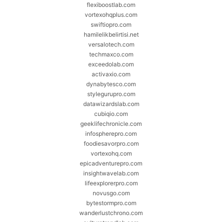
flexiboostlab.com
vortexohqplus.com
swiftiopro.com
hamilelikbelirtisi.net
versalotech.com
techmaxco.com
exceedolab.com
activaxio.com
dynabytesco.com
stylegurupro.com
datawizardslab.com
cubiqio.com
geeklifechronicle.com
infospherepro.com
foodiesavorpro.com
vortexohq.com
epicadventurepro.com
insightwavelab.com
lifeexplorerpro.com
novusgo.com
bytestormpro.com
wanderlustchrono.com