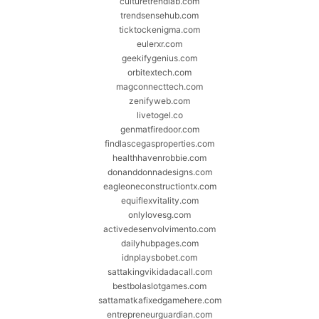
culturetrendlab.com
trendsensehub.com
ticktockenigma.com
eulerxr.com
geekifygenius.com
orbitextech.com
magconnecttech.com
zenifyweb.com
livetogel.co
genmatfiredoor.com
findlascegasproperties.com
healthhavenrobbie.com
donanddonnadesigns.com
eagleoneconstructiontx.com
equiflexvitality.com
onlylovesg.com
activedesenvolvimento.com
dailyhubpages.com
idnplaysbobet.com
sattakingvikidadacall.com
bestbolaslotgames.com
sattamatkafixedgamehere.com
entrepreneurguardian.com