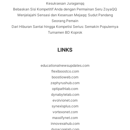
Kesuksesan Juraganqq
Bebaskan Sisi Kompetitif Anda dengan Permainan Seru ZoyaQQ
Menjelajahi Sensasi dan Keseruan Mejaqq: Sudut Pandang
Seorang Pemain
Dari Hiburan Santai hingga Kompetisi Serius: Semakin Populernya
Turnamen BD Koprok
LINKS
educationalnewsupdates.com
flexiboostco.com
boostioweb.com
zephyrushub.com
optipathlab.com
dynabytelab.com
evolvionet.com
synexisplus.com
vortexonet.com
maxxifynet.com
innovexahub.com
dynacorelab.com