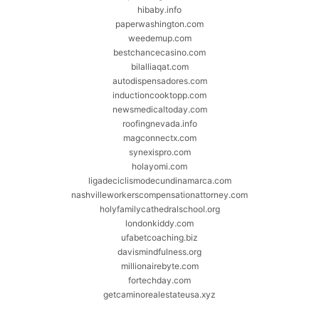
hibaby.info
paperwashington.com
weedemup.com
bestchancecasino.com
bilalliaqat.com
autodispensadores.com
inductioncooktopp.com
newsmedicaltoday.com
roofingnevada.info
magconnectx.com
synexispro.com
holayomi.com
ligadeciclismodecundinamarca.com
nashvilleworkerscompensationattorney.com
holyfamilycathedralschool.org
londonkiddy.com
ufabetcoaching.biz
davismindfulness.org
millionairebyte.com
fortechday.com
getcaminorealestateusa.xyz