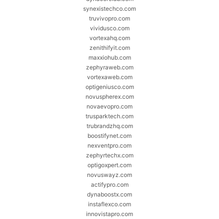
synexistechco.com
truvivopro.com
vividusco.com
vortexahq.com
zenithifyit.com
maxxiohub.com
zephyraweb.com
vortexaweb.com
optigeniusco.com
novuspherex.com
novaevopro.com
trusparktech.com
trubrandzhq.com
boostifynet.com
nexventpro.com
zephyrtechx.com
optigoxpert.com
novuswayz.com
actifypro.com
dynaboostx.com
instaflexco.com
innovistapro.com