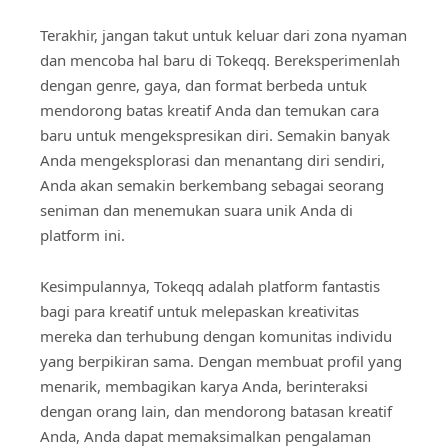
Terakhir, jangan takut untuk keluar dari zona nyaman
dan mencoba hal baru di Tokeqq. Bereksperimenlah
dengan genre, gaya, dan format berbeda untuk
mendorong batas kreatif Anda dan temukan cara
baru untuk mengekspresikan diri. Semakin banyak
Anda mengeksplorasi dan menantang diri sendiri,
Anda akan semakin berkembang sebagai seorang
seniman dan menemukan suara unik Anda di
platform ini.
Kesimpulannya, Tokeqq adalah platform fantastis
bagi para kreatif untuk melepaskan kreativitas
mereka dan terhubung dengan komunitas individu
yang berpikiran sama. Dengan membuat profil yang
menarik, membagikan karya Anda, berinteraksi
dengan orang lain, dan mendorong batasan kreatif
Anda, Anda dapat memaksimalkan pengalaman