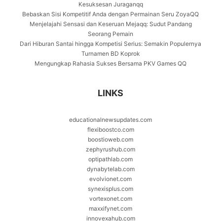
Kesuksesan Juraganqq
Bebaskan Sisi Kompetitif Anda dengan Permainan Seru ZoyaQQ
Menjelajahi Sensasi dan Keseruan Mejaqq: Sudut Pandang
Seorang Pemain
Dari Hiburan Santai hingga Kompetisi Serius: Semakin Populernya
Turnamen BD Koprok
Mengungkap Rahasia Sukses Bersama PKV Games QQ
LINKS
educationalnewsupdates.com
flexiboostco.com
boostioweb.com
zephyrushub.com
optipathlab.com
dynabytelab.com
evolvionet.com
synexisplus.com
vortexonet.com
maxxifynet.com
innovexahub.com