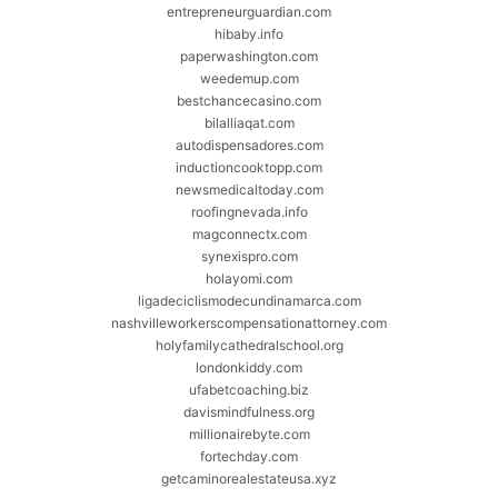
entrepreneurguardian.com
hibaby.info
paperwashington.com
weedemup.com
bestchancecasino.com
bilalliaqat.com
autodispensadores.com
inductioncooktopp.com
newsmedicaltoday.com
roofingnevada.info
magconnectx.com
synexispro.com
holayomi.com
ligadeciclismodecundinamarca.com
nashvilleworkerscompensationattorney.com
holyfamilycathedralschool.org
londonkiddy.com
ufabetcoaching.biz
davismindfulness.org
millionairebyte.com
fortechday.com
getcaminorealestateusa.xyz