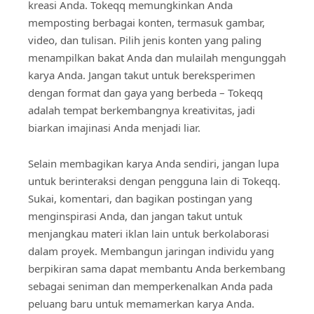
kreasi Anda. Tokeqq memungkinkan Anda
memposting berbagai konten, termasuk gambar,
video, dan tulisan. Pilih jenis konten yang paling
menampilkan bakat Anda dan mulailah mengunggah
karya Anda. Jangan takut untuk bereksperimen
dengan format dan gaya yang berbeda – Tokeqq
adalah tempat berkembangnya kreativitas, jadi
biarkan imajinasi Anda menjadi liar.
Selain membagikan karya Anda sendiri, jangan lupa
untuk berinteraksi dengan pengguna lain di Tokeqq.
Sukai, komentari, dan bagikan postingan yang
menginspirasi Anda, dan jangan takut untuk
menjangkau materi iklan lain untuk berkolaborasi
dalam proyek. Membangun jaringan individu yang
berpikiran sama dapat membantu Anda berkembang
sebagai seniman dan memperkenalkan Anda pada
peluang baru untuk memamerkan karya Anda.