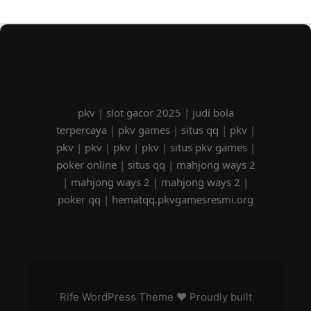
pkv
|
slot gacor 2025
|
judi bola
terpercaya
|
pkv games
|
situs qq
|
pkv
|
pkv
|
pkv
|
pkv
|
pkv
|
situs pkv games
|
poker online
|
situs qq
|
mahjong ways 2
|
mahjong ways 2
|
mahjong ways 2
|
poker qq
|
hematqq.pkvgamesresmi.org
Rife
WordPress Theme ♥ Proudly built