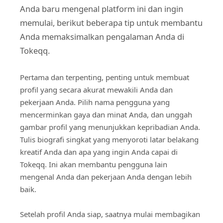
Anda baru mengenal platform ini dan ingin
memulai, berikut beberapa tip untuk membantu
Anda memaksimalkan pengalaman Anda di
Tokeqq.
Pertama dan terpenting, penting untuk membuat
profil yang secara akurat mewakili Anda dan
pekerjaan Anda. Pilih nama pengguna yang
mencerminkan gaya dan minat Anda, dan unggah
gambar profil yang menunjukkan kepribadian Anda.
Tulis biografi singkat yang menyoroti latar belakang
kreatif Anda dan apa yang ingin Anda capai di
Tokeqq. Ini akan membantu pengguna lain
mengenal Anda dan pekerjaan Anda dengan lebih
baik.
Setelah profil Anda siap, saatnya mulai membagikan