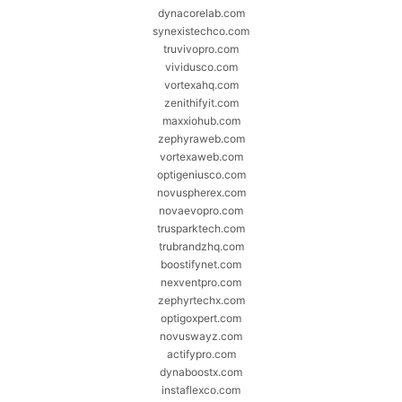
dynacorelab.com
synexistechco.com
truvivopro.com
vividusco.com
vortexahq.com
zenithifyit.com
maxxiohub.com
zephyraweb.com
vortexaweb.com
optigeniusco.com
novuspherex.com
novaevopro.com
trusparktech.com
trubrandzhq.com
boostifynet.com
nexventpro.com
zephyrtechx.com
optigoxpert.com
novuswayz.com
actifypro.com
dynaboostx.com
instaflexco.com