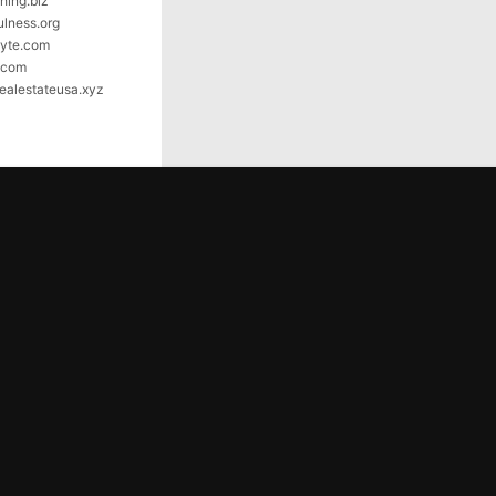
hing.biz
ulness.org
byte.com
.com
ealestateusa.xyz