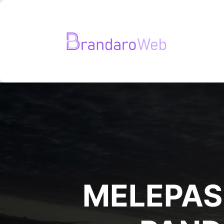
MELEPAS