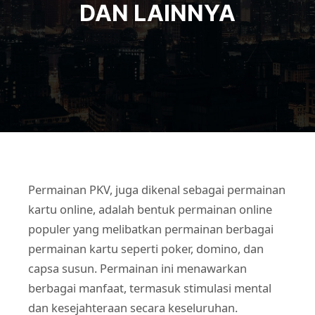
DAN LAINNYA
Permainan PKV, juga dikenal sebagai permainan
kartu online, adalah bentuk permainan online
populer yang melibatkan permainan berbagai
permainan kartu seperti poker, domino, dan
capsa susun. Permainan ini menawarkan
berbagai manfaat, termasuk stimulasi mental
dan kesejahteraan secara keseluruhan.