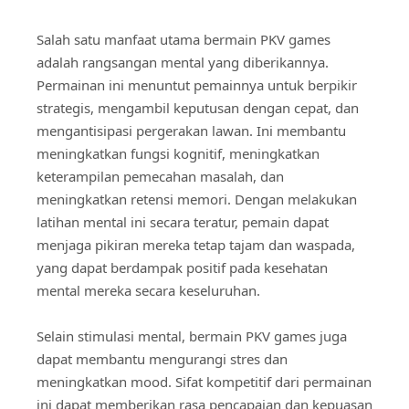
Salah satu manfaat utama bermain PKV games
adalah rangsangan mental yang diberikannya.
Permainan ini menuntut pemainnya untuk berpikir
strategis, mengambil keputusan dengan cepat, dan
mengantisipasi pergerakan lawan. Ini membantu
meningkatkan fungsi kognitif, meningkatkan
keterampilan pemecahan masalah, dan
meningkatkan retensi memori. Dengan melakukan
latihan mental ini secara teratur, pemain dapat
menjaga pikiran mereka tetap tajam dan waspada,
yang dapat berdampak positif pada kesehatan
mental mereka secara keseluruhan.
Selain stimulasi mental, bermain PKV games juga
dapat membantu mengurangi stres dan
meningkatkan mood. Sifat kompetitif dari permainan
ini dapat memberikan rasa pencapaian dan kepuasan