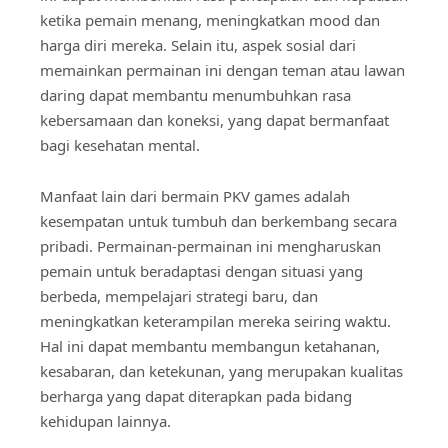
ketika pemain menang, meningkatkan mood dan
harga diri mereka. Selain itu, aspek sosial dari
memainkan permainan ini dengan teman atau lawan
daring dapat membantu menumbuhkan rasa
kebersamaan dan koneksi, yang dapat bermanfaat
bagi kesehatan mental.
Manfaat lain dari bermain PKV games adalah
kesempatan untuk tumbuh dan berkembang secara
pribadi. Permainan-permainan ini mengharuskan
pemain untuk beradaptasi dengan situasi yang
berbeda, mempelajari strategi baru, dan
meningkatkan keterampilan mereka seiring waktu.
Hal ini dapat membantu membangun ketahanan,
kesabaran, dan ketekunan, yang merupakan kualitas
berharga yang dapat diterapkan pada bidang
kehidupan lainnya.