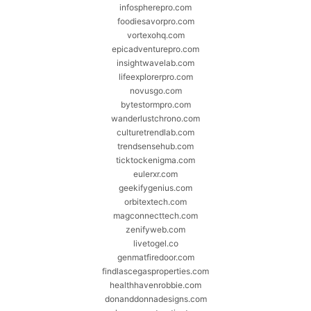
infospherepro.com
foodiesavorpro.com
vortexohq.com
epicadventurepro.com
insightwavelab.com
lifeexplorerpro.com
novusgo.com
bytestormpro.com
wanderlustchrono.com
culturetrendlab.com
trendsensehub.com
ticktockenigma.com
eulerxr.com
geekifygenius.com
orbitextech.com
magconnecttech.com
zenifyweb.com
livetogel.co
genmatfiredoor.com
findlascegasproperties.com
healthhavenrobbie.com
donanddonnadesigns.com