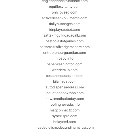
eagleoneconstructiontx.com
equiflexvitality.com
onlylovesg.com
activedesenvolvimento.com
dailyhubpages.com
idnplaysbobet.com
sattakingvikidadacall.com
bestbolaslotgames.com
sattamatkafixedgamehere.com
entrepreneurguardian.com
hibaby.info
paperwashington.com
weedemup.com
bestchancecasino.com
bilalliaqat.com
autodispensadores.com
inductioncooktopp.com
newsmedicaltoday.com
roofingnevada.info
magconnectx.com
synexispro.com
holayomi.com
ligadeciclismodecundinamarca.com