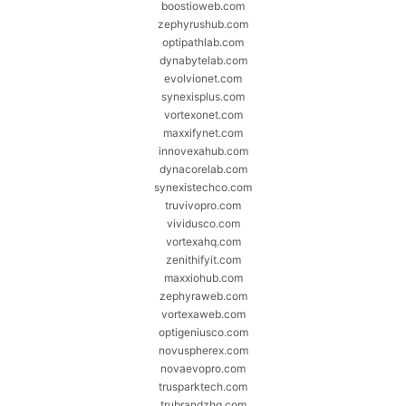
boostioweb.com
zephyrushub.com
optipathlab.com
dynabytelab.com
evolvionet.com
synexisplus.com
vortexonet.com
maxxifynet.com
innovexahub.com
dynacorelab.com
synexistechco.com
truvivopro.com
vividusco.com
vortexahq.com
zenithifyit.com
maxxiohub.com
zephyraweb.com
vortexaweb.com
optigeniusco.com
novuspherex.com
novaevopro.com
trusparktech.com
trubrandzhq.com