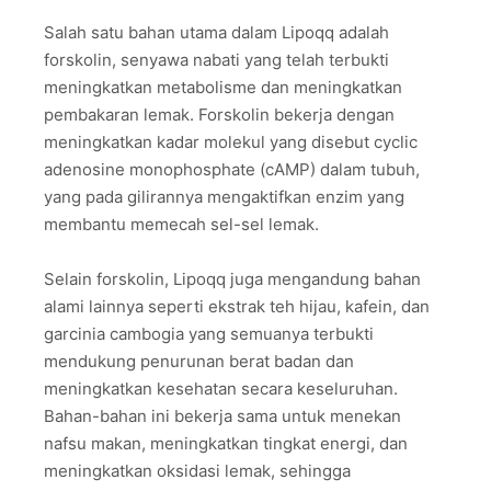
Salah satu bahan utama dalam Lipoqq adalah
forskolin, senyawa nabati yang telah terbukti
meningkatkan metabolisme dan meningkatkan
pembakaran lemak. Forskolin bekerja dengan
meningkatkan kadar molekul yang disebut cyclic
adenosine monophosphate (cAMP) dalam tubuh,
yang pada gilirannya mengaktifkan enzim yang
membantu memecah sel-sel lemak.
Selain forskolin, Lipoqq juga mengandung bahan
alami lainnya seperti ekstrak teh hijau, kafein, dan
garcinia cambogia yang semuanya terbukti
mendukung penurunan berat badan dan
meningkatkan kesehatan secara keseluruhan.
Bahan-bahan ini bekerja sama untuk menekan
nafsu makan, meningkatkan tingkat energi, dan
meningkatkan oksidasi lemak, sehingga