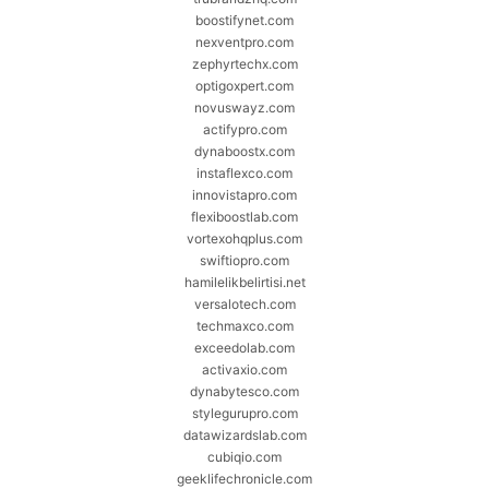
boostifynet.com
nexventpro.com
zephyrtechx.com
optigoxpert.com
novuswayz.com
actifypro.com
dynaboostx.com
instaflexco.com
innovistapro.com
flexiboostlab.com
vortexohqplus.com
swiftiopro.com
hamilelikbelirtisi.net
versalotech.com
techmaxco.com
exceedolab.com
activaxio.com
dynabytesco.com
stylegurupro.com
datawizardslab.com
cubiqio.com
geeklifechronicle.com