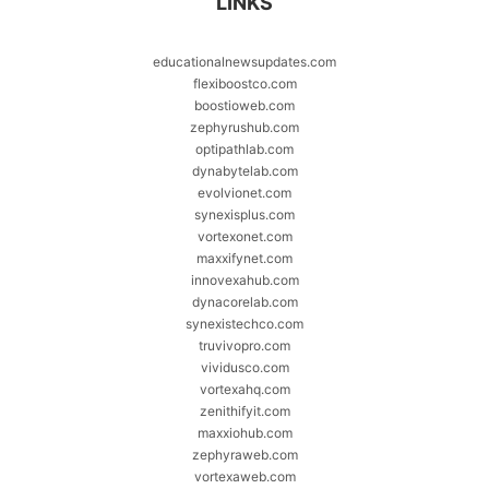
LINKS
educationalnewsupdates.com
flexiboostco.com
boostioweb.com
zephyrushub.com
optipathlab.com
dynabytelab.com
evolvionet.com
synexisplus.com
vortexonet.com
maxxifynet.com
innovexahub.com
dynacorelab.com
synexistechco.com
truvivopro.com
vividusco.com
vortexahq.com
zenithifyit.com
maxxiohub.com
zephyraweb.com
vortexaweb.com