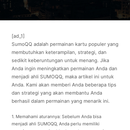
[ad_1]
SumoQQ adalah permainan kartu populer yang
membutuhkan keterampilan, strategi, dan
sedikit keberuntungan untuk menang. Jika
Anda ingin meningkatkan permainan Anda dan
menjadi ahli SUMOQQ, maka artikel ini untuk
Anda. Kami akan memberi Anda beberapa tips
dan strategi yang akan membantu Anda
berhasil dalam permainan yang menarik ini.
1. Memahami aturannya: Sebelum Anda bisa
menjadi ahli SUMOQQ, Anda perlu memiliki