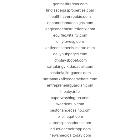
genmatfiredoor.com
findlascegasproperties.com
healthhavenrobbie.com
donanddonnadesigns.com
eagleoneconstructiontx.com
equiflexvitality.com
onlylovesg.com
activedesenvolvimento.com
dailyhubpages.com
idnplaysbobet.com
sattakingvikidadacall.com
bestbolaslotgames.com
sattamatkafixedgamehere.com
entrepreneurguardian.com
hibaby.info
paperwashington.com
weedemup.com
bestchancecasino.com
bilalliaqat.com
autodispensadores.com
inductioncooktopp.com
newsmedicaltoday.com