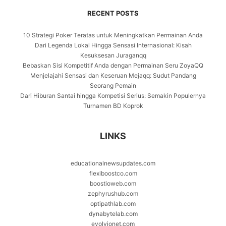
RECENT POSTS
10 Strategi Poker Teratas untuk Meningkatkan Permainan Anda
Dari Legenda Lokal Hingga Sensasi Internasional: Kisah
Kesuksesan Juraganqq
Bebaskan Sisi Kompetitif Anda dengan Permainan Seru ZoyaQQ
Menjelajahi Sensasi dan Keseruan Mejaqq: Sudut Pandang
Seorang Pemain
Dari Hiburan Santai hingga Kompetisi Serius: Semakin Populernya
Turnamen BD Koprok
LINKS
educationalnewsupdates.com
flexiboostco.com
boostioweb.com
zephyrushub.com
optipathlab.com
dynabytelab.com
evolvionet.com