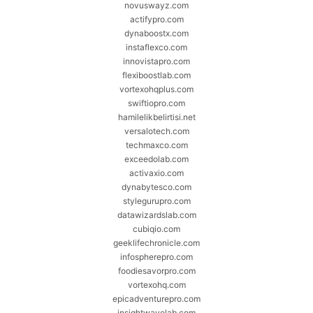
novuswayz.com
actifypro.com
dynaboostx.com
instaflexco.com
innovistapro.com
flexiboostlab.com
vortexohqplus.com
swiftiopro.com
hamilelikbelirtisi.net
versalotech.com
techmaxco.com
exceedolab.com
activaxio.com
dynabytesco.com
stylegurupro.com
datawizardslab.com
cubiqio.com
geeklifechronicle.com
infospherepro.com
foodiesavorpro.com
vortexohq.com
epicadventurepro.com
insightwavelab.com