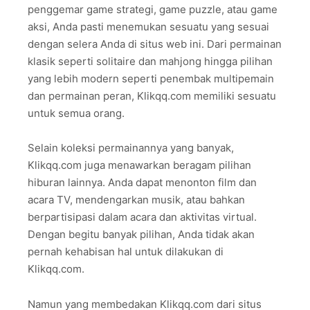
penggemar game strategi, game puzzle, atau game
aksi, Anda pasti menemukan sesuatu yang sesuai
dengan selera Anda di situs web ini. Dari permainan
klasik seperti solitaire dan mahjong hingga pilihan
yang lebih modern seperti penembak multipemain
dan permainan peran, Klikqq.com memiliki sesuatu
untuk semua orang.
Selain koleksi permainannya yang banyak,
Klikqq.com juga menawarkan beragam pilihan
hiburan lainnya. Anda dapat menonton film dan
acara TV, mendengarkan musik, atau bahkan
berpartisipasi dalam acara dan aktivitas virtual.
Dengan begitu banyak pilihan, Anda tidak akan
pernah kehabisan hal untuk dilakukan di
Klikqq.com.
Namun yang membedakan Klikqq.com dari situs