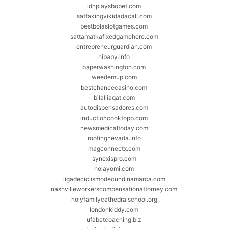
idnplaysbobet.com
sattakingvikidadacall.com
bestbolaslotgames.com
sattamatkafixedgamehere.com
entrepreneurguardian.com
hibaby.info
paperwashington.com
weedemup.com
bestchancecasino.com
bilalliaqat.com
autodispensadores.com
inductioncooktopp.com
newsmedicaltoday.com
roofingnevada.info
magconnectx.com
synexispro.com
holayomi.com
ligadeciclismodecundinamarca.com
nashvilleworkerscompensationattorney.com
holyfamilycathedralschool.org
londonkiddy.com
ufabetcoaching.biz