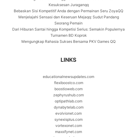
Kesuksesan Juraganqq
Bebaskan Sisi Kompetitif Anda dengan Permainan Seru ZoyaQQ
Menjelajahi Sensasi dan Keseruan Mejaqq: Sudut Pandang
Seorang Pemain
Dari Hiburan Santai hingga Kompetisi Serius: Semakin Populernya
Turnamen BD Koprok
Mengungkap Rahasia Sukses Bersama PKV Games QQ
LINKS
educationalnewsupdates.com
flexiboostco.com
boostioweb.com
zephyrushub.com
optipathlab.com
dynabytelab.com
evolvionet.com
synexisplus.com
vortexonet.com
maxxifynet.com