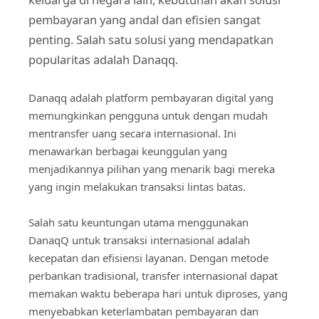
pembayaran yang andal dan efisien sangat
penting. Salah satu solusi yang mendapatkan
popularitas adalah Danaqq.
Danaqq adalah platform pembayaran digital yang
memungkinkan pengguna untuk dengan mudah
mentransfer uang secara internasional. Ini
menawarkan berbagai keunggulan yang
menjadikannya pilihan yang menarik bagi mereka
yang ingin melakukan transaksi lintas batas.
Salah satu keuntungan utama menggunakan
DanaqQ untuk transaksi internasional adalah
kecepatan dan efisiensi layanan. Dengan metode
perbankan tradisional, transfer internasional dapat
memakan waktu beberapa hari untuk diproses, yang
menyebabkan keterlambatan pembayaran dan