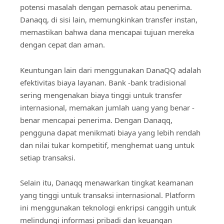
potensi masalah dengan pemasok atau penerima.
Danaqq, di sisi lain, memungkinkan transfer instan,
memastikan bahwa dana mencapai tujuan mereka
dengan cepat dan aman.
Keuntungan lain dari menggunakan DanaQQ adalah
efektivitas biaya layanan. Bank -bank tradisional
sering mengenakan biaya tinggi untuk transfer
internasional, memakan jumlah uang yang benar -
benar mencapai penerima. Dengan Danaqq,
pengguna dapat menikmati biaya yang lebih rendah
dan nilai tukar kompetitif, menghemat uang untuk
setiap transaksi.
Selain itu, Danaqq menawarkan tingkat keamanan
yang tinggi untuk transaksi internasional. Platform
ini menggunakan teknologi enkripsi canggih untuk
melindungi informasi pribadi dan keuangan