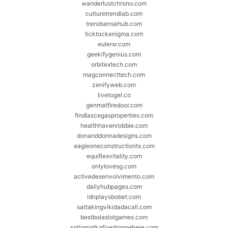
wanderlustchrono.com
culturetrendlab.com
trendsensehub.com
ticktockenigma.com
eulerxr.com
geekifygenius.com
orbitextech.com
magconnecttech.com
zenifyweb.com
livetogel.co
genmatfiredoor.com
findlascegasproperties.com
healthhavenrobbie.com
donanddonnadesigns.com
eagleoneconstructiontx.com
equiflexvitality.com
onlylovesg.com
activedesenvolvimento.com
dailyhubpages.com
idnplaysbobet.com
sattakingvikidadacall.com
bestbolaslotgames.com
sattamatkafixedgamehere.com