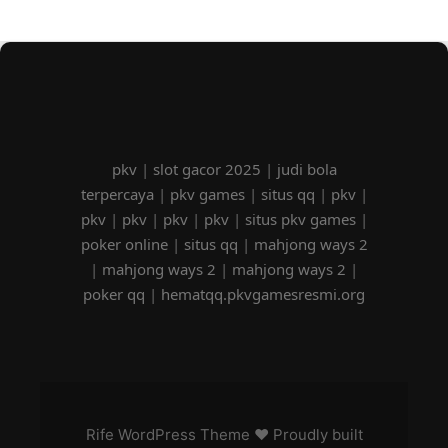
pkv
|
slot gacor 2025
|
judi bola
terpercaya
|
pkv games
|
situs qq
|
pkv
|
pkv
|
pkv
|
pkv
|
pkv
|
situs pkv games
|
poker online
|
situs qq
|
mahjong ways 2
|
mahjong ways 2
|
mahjong ways 2
|
poker qq
|
hematqq.pkvgamesresmi.org
Rife
WordPress Theme ♥ Proudly built