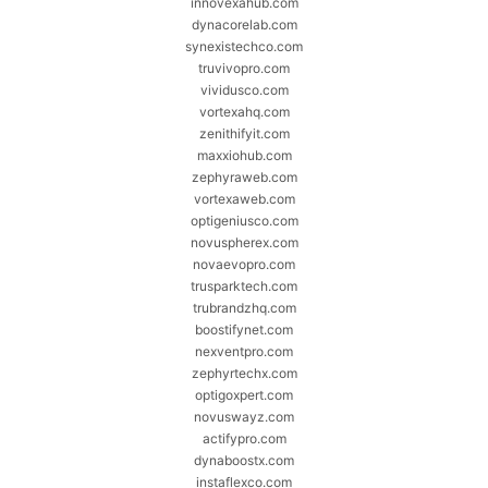
innovexahub.com
dynacorelab.com
synexistechco.com
truvivopro.com
vividusco.com
vortexahq.com
zenithifyit.com
maxxiohub.com
zephyraweb.com
vortexaweb.com
optigeniusco.com
novuspherex.com
novaevopro.com
trusparktech.com
trubrandzhq.com
boostifynet.com
nexventpro.com
zephyrtechx.com
optigoxpert.com
novuswayz.com
actifypro.com
dynaboostx.com
instaflexco.com