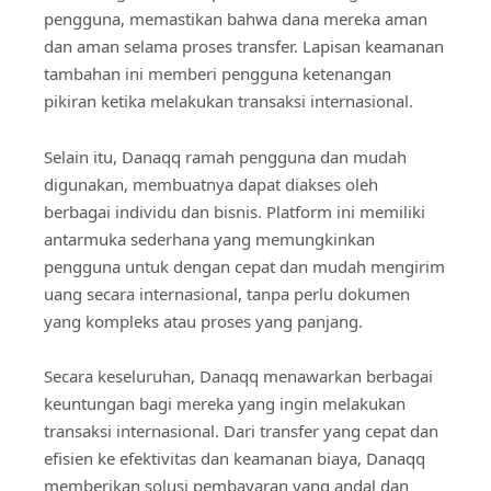
pengguna, memastikan bahwa dana mereka aman
dan aman selama proses transfer. Lapisan keamanan
tambahan ini memberi pengguna ketenangan
pikiran ketika melakukan transaksi internasional.
Selain itu, Danaqq ramah pengguna dan mudah
digunakan, membuatnya dapat diakses oleh
berbagai individu dan bisnis. Platform ini memiliki
antarmuka sederhana yang memungkinkan
pengguna untuk dengan cepat dan mudah mengirim
uang secara internasional, tanpa perlu dokumen
yang kompleks atau proses yang panjang.
Secara keseluruhan, Danaqq menawarkan berbagai
keuntungan bagi mereka yang ingin melakukan
transaksi internasional. Dari transfer yang cepat dan
efisien ke efektivitas dan keamanan biaya, Danaqq
memberikan solusi pembayaran yang andal dan