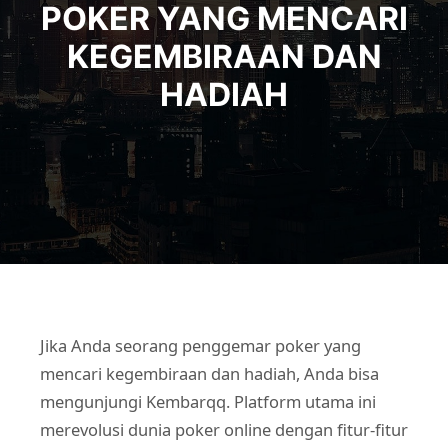
POKER YANG MENCARI
KEGEMBIRAAN DAN
HADIAH
Jika Anda seorang penggemar poker yang
mencari kegembiraan dan hadiah, Anda bisa
mengunjungi Kembarqq. Platform utama ini
merevolusi dunia poker online dengan fitur-fitur