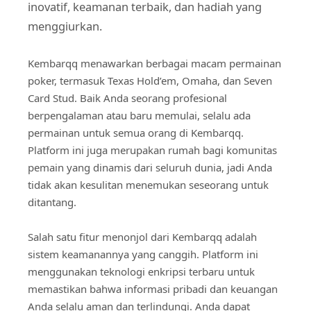
inovatif, keamanan terbaik, dan hadiah yang
menggiurkan.
Kembarqq menawarkan berbagai macam permainan
poker, termasuk Texas Hold’em, Omaha, dan Seven
Card Stud. Baik Anda seorang profesional
berpengalaman atau baru memulai, selalu ada
permainan untuk semua orang di Kembarqq.
Platform ini juga merupakan rumah bagi komunitas
pemain yang dinamis dari seluruh dunia, jadi Anda
tidak akan kesulitan menemukan seseorang untuk
ditantang.
Salah satu fitur menonjol dari Kembarqq adalah
sistem keamanannya yang canggih. Platform ini
menggunakan teknologi enkripsi terbaru untuk
memastikan bahwa informasi pribadi dan keuangan
Anda selalu aman dan terlindungi. Anda dapat