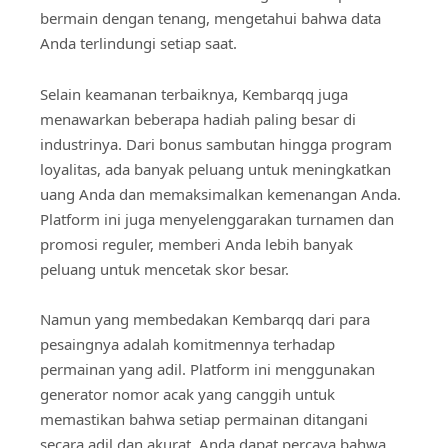
bermain dengan tenang, mengetahui bahwa data
Anda terlindungi setiap saat.
Selain keamanan terbaiknya, Kembarqq juga
menawarkan beberapa hadiah paling besar di
industrinya. Dari bonus sambutan hingga program
loyalitas, ada banyak peluang untuk meningkatkan
uang Anda dan memaksimalkan kemenangan Anda.
Platform ini juga menyelenggarakan turnamen dan
promosi reguler, memberi Anda lebih banyak
peluang untuk mencetak skor besar.
Namun yang membedakan Kembarqq dari para
pesaingnya adalah komitmennya terhadap
permainan yang adil. Platform ini menggunakan
generator nomor acak yang canggih untuk
memastikan bahwa setiap permainan ditangani
secara adil dan akurat. Anda dapat percaya bahwa