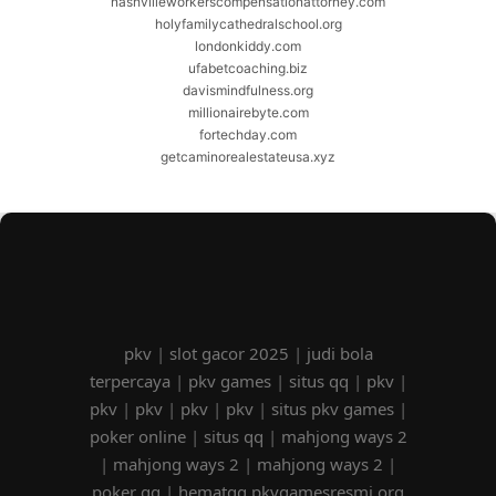
nashvilleworkerscompensationattorney.com
holyfamilycathedralschool.org
londonkiddy.com
ufabetcoaching.biz
davismindfulness.org
millionairebyte.com
fortechday.com
getcaminorealestateusa.xyz
pkv
|
slot gacor 2025
|
judi bola
terpercaya
|
pkv games
|
situs qq
|
pkv
|
pkv
|
pkv
|
pkv
|
pkv
|
situs pkv games
|
poker online
|
situs qq
|
mahjong ways 2
|
mahjong ways 2
|
mahjong ways 2
|
poker qq
|
hematqq.pkvgamesresmi.org