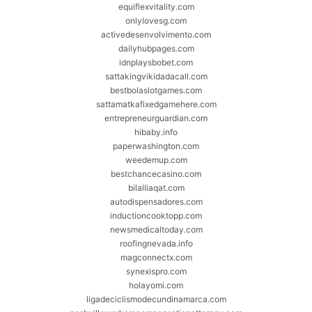
equiflexvitality.com
onlylovesg.com
activedesenvolvimento.com
dailyhubpages.com
idnplaysbobet.com
sattakingvikidadacall.com
bestbolaslotgames.com
sattamatkafixedgamehere.com
entrepreneurguardian.com
hibaby.info
paperwashington.com
weedemup.com
bestchancecasino.com
bilalliaqat.com
autodispensadores.com
inductioncooktopp.com
newsmedicaltoday.com
roofingnevada.info
magconnectx.com
synexispro.com
holayomi.com
ligadeciclismodecundinamarca.com