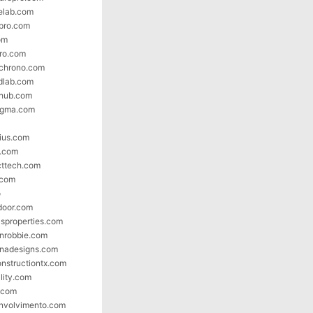
elab.com
rpro.com
om
ro.com
chrono.com
ndlab.com
ehub.com
igma.com
ius.com
h.com
ttech.com
.com
o
door.com
asproperties.com
nrobbie.com
nadesigns.com
nstructiontx.com
ality.com
.com
nvolvimento.com