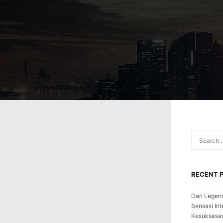
RECENT 
Dari Legen
Sensasi Int
Kesuksesa