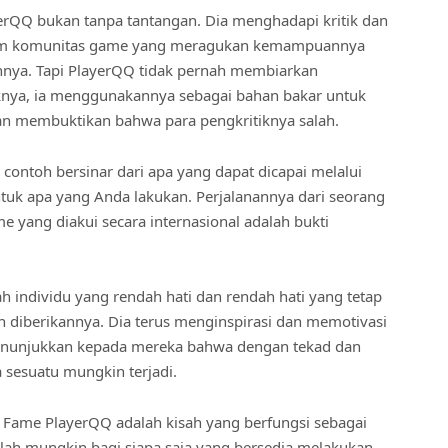
rQQ bukan tanpa tantangan. Dia menghadapi kritik dan
alam komunitas game yang meragukan kemampuannya
nya. Tapi PlayerQQ tidak pernah membiarkan
knya, ia menggunakannya sebagai bahan bakar untuk
an membuktikan bahwa para pengkritiknya salah.
i contoh bersinar dari apa yang dapat dicapai melalui
untuk apa yang Anda lakukan. Perjalanannya dari seorang
e yang diakui secara internasional adalah bukti
ah individu yang rendah hati dan rendah hati yang tetap
h diberikannya. Dia terus menginspirasi dan memotivasi
menunjukkan kepada mereka bahwa dengan tekad dan
 sesuatu mungkin terjadi.
 Fame PlayerQQ adalah kisah yang berfungsi sebagai
ah mungkin bagi siapa saja yang bersedia melakukan