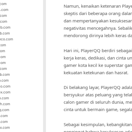
.com
Namun, kenaikan ketenaran Playe
s.com
skeptis dari beberapa orang d
.com
dan mempertanyakan kesuksesan
.com
ub.com
negativitas mencegahnya. Sebali
ab.com
mendorong dirinya lebih keras d
hco.com
.com
Hari ini, PlayerQQ berdiri sebaga
com
com
kerja keras, dedikasi, dan cinta 
.com
gamer kota kecil ke superstar gam
.com
kekuatan ketekunan dan hasrat.
b.com
b.com
co.com
Di belakang layar, PlayerQQ adal
ex.com
bersyukur atas peluang yang tela
o.com
calon gamer di seluruh dunia, 
ch.com
cinta untuk bermain game, segala
q.com
t.com
o.com
Sebagai kesimpulan, kebangkitan
hx.com
pengingat bahwa kesuksesan adal