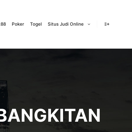
t88
Poker
Togel
Situs Judi Online
More info
EBANGKITAN