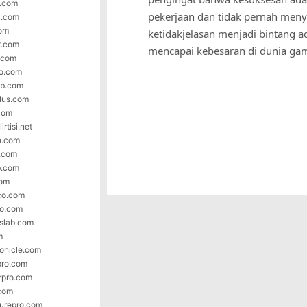
t.com
pekerjaan dan tidak pernah meny
.com
com
ketidakjelasan menjadi bintang a
x.com
mencapai kebesaran di dunia gam
o.com
ro.com
ab.com
lus.com
.com
irtisi.net
h.com
.com
b.com
com
co.com
ro.com
slab.com
m
ronicle.com
pro.com
rpro.com
com
urepro.com