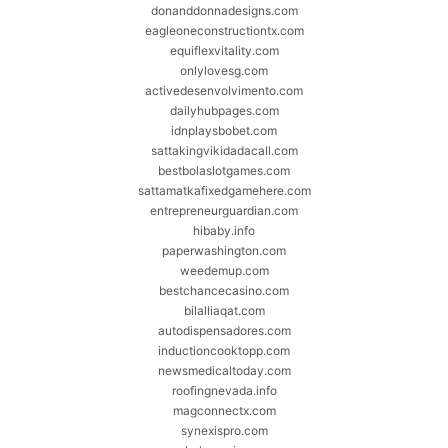
donanddonnadesigns.com
eagleoneconstructiontx.com
equiflexvitality.com
onlylovesg.com
activedesenvolvimento.com
dailyhubpages.com
idnplaysbobet.com
sattakingvikidadacall.com
bestbolaslotgames.com
sattamatkafixedgamehere.com
entrepreneurguardian.com
hibaby.info
paperwashington.com
weedemup.com
bestchancecasino.com
bilalliaqat.com
autodispensadores.com
inductioncooktopp.com
newsmedicaltoday.com
roofingnevada.info
magconnectx.com
synexispro.com