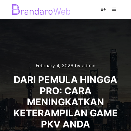
Main m
More info
February 4, 2026
by
admin
DARI PEMULA HINGGA
PRO: CARA
MENINGKATKAN
KETERAMPILAN GAME
PKV ANDA