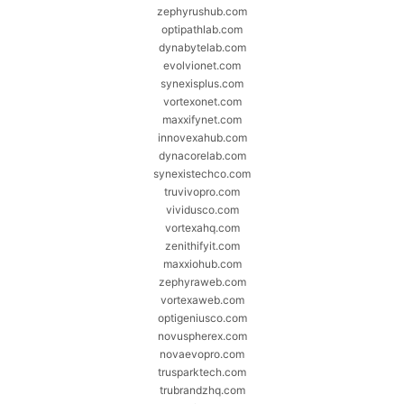
zephyrushub.com
optipathlab.com
dynabytelab.com
evolvionet.com
synexisplus.com
vortexonet.com
maxxifynet.com
innovexahub.com
dynacorelab.com
synexistechco.com
truvivopro.com
vividusco.com
vortexahq.com
zenithifyit.com
maxxiohub.com
zephyraweb.com
vortexaweb.com
optigeniusco.com
novuspherex.com
novaevopro.com
trusparktech.com
trubrandzhq.com