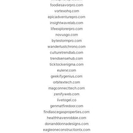
foodiesavorpro.com
vortexohq.com
epicadventurepro.com
insightwavelab.com
lifeexplorerpro.com
novusgo.com
bytestormpro.com
wanderlustchrono.com
culturetrendlab.com
trendsensehub.com
ticktockenigma.com
eulerxr.com
geekifygenius.com
orbitextech.com
magconnecttech.com
zenifyweb.com
livetogel.co
genmatfiredoor.com
findlascegasproperties.com
healthhavenrobbie.com
donanddonnadesigns.com
eagleoneconstructiontx.com