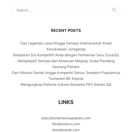
RECENT POSTS
Dari Legenda Lokal Hingga Sensasi Internasional: Kisah
Kesuksesan Juraganqq
Bebaskan Sisi Kompetitif Anda dengan Permainan Seru ZoyaQQ
Menjelajahi Sensasi dan Keseruan Mejaqq: Sudut Pandang
Seorang Pemain
Dari Hiburan Santai hingga Kompetisi Serius: Semakin Populernya
Turnamen BD Koprok
Mengungkap Rahasia Sukses Bersama PKV Games QQ
LINKS
educationalnewsupdates.com
flexiboostco.com
boostioweb.com