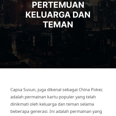
PERTEMUAN
KELUARGA DAN
TEMAN
Capsa Susun, juga dikenal sebagai China Poker,
adalah permainan kartu populer yang telah
dinikmati oleh keluarga dan teman selama
beberapa generasi. Ini adalah permainan yang