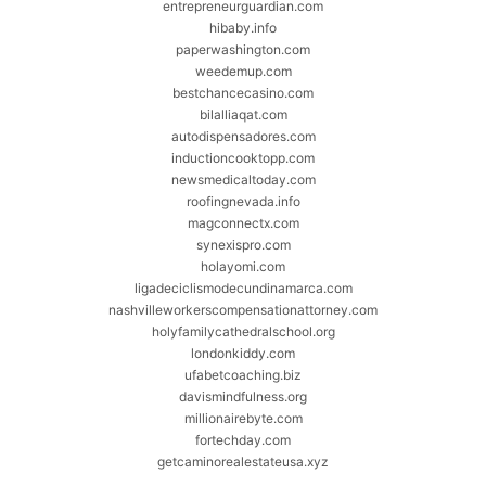
entrepreneurguardian.com
hibaby.info
paperwashington.com
weedemup.com
bestchancecasino.com
bilalliaqat.com
autodispensadores.com
inductioncooktopp.com
newsmedicaltoday.com
roofingnevada.info
magconnectx.com
synexispro.com
holayomi.com
ligadeciclismodecundinamarca.com
nashvilleworkerscompensationattorney.com
holyfamilycathedralschool.org
londonkiddy.com
ufabetcoaching.biz
davismindfulness.org
millionairebyte.com
fortechday.com
getcaminorealestateusa.xyz