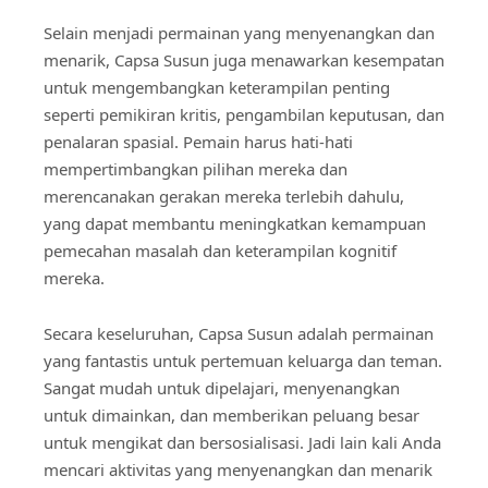
Selain menjadi permainan yang menyenangkan dan
menarik, Capsa Susun juga menawarkan kesempatan
untuk mengembangkan keterampilan penting
seperti pemikiran kritis, pengambilan keputusan, dan
penalaran spasial. Pemain harus hati-hati
mempertimbangkan pilihan mereka dan
merencanakan gerakan mereka terlebih dahulu,
yang dapat membantu meningkatkan kemampuan
pemecahan masalah dan keterampilan kognitif
mereka.
Secara keseluruhan, Capsa Susun adalah permainan
yang fantastis untuk pertemuan keluarga dan teman.
Sangat mudah untuk dipelajari, menyenangkan
untuk dimainkan, dan memberikan peluang besar
untuk mengikat dan bersosialisasi. Jadi lain kali Anda
mencari aktivitas yang menyenangkan dan menarik