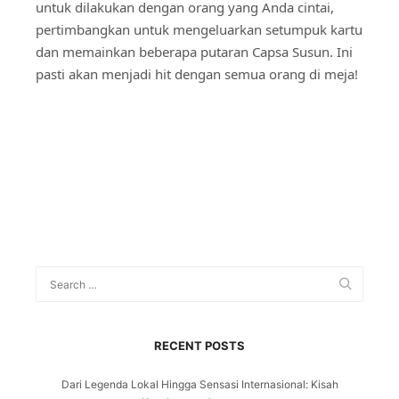
untuk dilakukan dengan orang yang Anda cintai,
pertimbangkan untuk mengeluarkan setumpuk kartu
dan memainkan beberapa putaran Capsa Susun. Ini
pasti akan menjadi hit dengan semua orang di meja!
RECENT POSTS
Dari Legenda Lokal Hingga Sensasi Internasional: Kisah