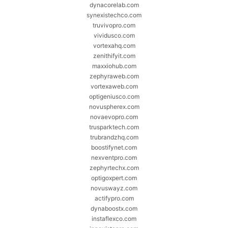
dynacorelab.com
synexistechco.com
truvivopro.com
vividusco.com
vortexahq.com
zenithifyit.com
maxxiohub.com
zephyraweb.com
vortexaweb.com
optigeniusco.com
novuspherex.com
novaevopro.com
trusparktech.com
trubrandzhq.com
boostifynet.com
nexventpro.com
zephyrtechx.com
optigoxpert.com
novuswayz.com
actifypro.com
dynaboostx.com
instaflexco.com