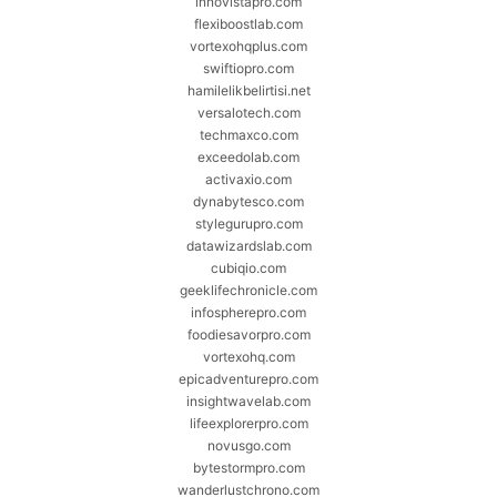
innovistapro.com
flexiboostlab.com
vortexohqplus.com
swiftiopro.com
hamilelikbelirtisi.net
versalotech.com
techmaxco.com
exceedolab.com
activaxio.com
dynabytesco.com
stylegurupro.com
datawizardslab.com
cubiqio.com
geeklifechronicle.com
infospherepro.com
foodiesavorpro.com
vortexohq.com
epicadventurepro.com
insightwavelab.com
lifeexplorerpro.com
novusgo.com
bytestormpro.com
wanderlustchrono.com