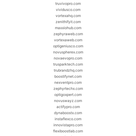
truvivopro.com
vividusco.com
vortexahq.com
zenithifyit.com
maxxiohub.com
zephyraweb.com
vortexaweb.com
optigeniusco.com
novuspherex.com
novaevopro.com
trusparktech.com
trubrandzhq.com
boostifynet.com
nexventpro.com
zephyrtechx.com
optigoxpert.com
novuswayz.com
actifypro.com
dynaboostx.com
instaflexco.com
innovistapro.com
flexiboostlab.com