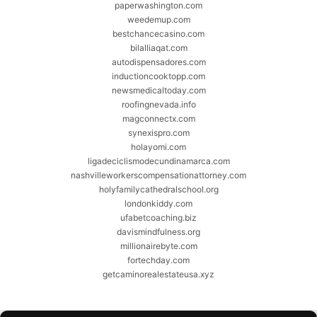
paperwashington.com
weedemup.com
bestchancecasino.com
bilalliaqat.com
autodispensadores.com
inductioncooktopp.com
newsmedicaltoday.com
roofingnevada.info
magconnectx.com
synexispro.com
holayomi.com
ligadeciclismodecundinamarca.com
nashvilleworkerscompensationattorney.com
holyfamilycathedralschool.org
londonkiddy.com
ufabetcoaching.biz
davismindfulness.org
millionairebyte.com
fortechday.com
getcaminorealestateusa.xyz