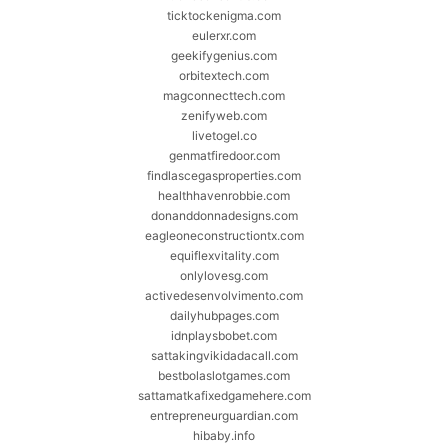
ticktockenigma.com
eulerxr.com
geekifygenius.com
orbitextech.com
magconnecttech.com
zenifyweb.com
livetogel.co
genmatfiredoor.com
findlascegasproperties.com
healthhavenrobbie.com
donanddonnadesigns.com
eagleoneconstructiontx.com
equiflexvitality.com
onlylovesg.com
activedesenvolvimento.com
dailyhubpages.com
idnplaysbobet.com
sattakingvikidadacall.com
bestbolaslotgames.com
sattamatkafixedgamehere.com
entrepreneurguardian.com
hibaby.info