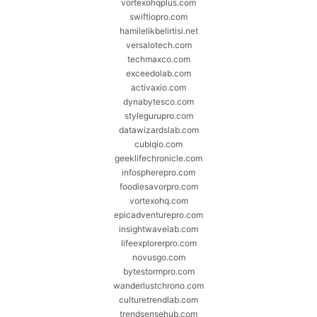
vortexohqplus.com
swiftiopro.com
hamilelikbelirtisi.net
versalotech.com
techmaxco.com
exceedolab.com
activaxio.com
dynabytesco.com
stylegurupro.com
datawizardslab.com
cubiqio.com
geeklifechronicle.com
infospherepro.com
foodiesavorpro.com
vortexohq.com
epicadventurepro.com
insightwavelab.com
lifeexplorerpro.com
novusgo.com
bytestormpro.com
wanderlustchrono.com
culturetrendlab.com
trendsensehub.com