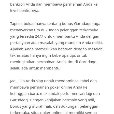
bankroll Anda dan membawa permainan Anda ke
level berikutnya.
Tapi ini bukan hanya tentang bonus-Garudaqq juga
menawarkan tim dukungan pelanggan terkemuka
yang tersedia 24/7 untuk membantu Anda dengan
pertanyaan atau masalah yang mungkin Anda miliki.
Apakah Anda memerlukan bantuan dengan masalah
teknis atau hanya ingin beberapa tips untuk
meningkatkan permainan Anda, tim di Garudaqq
selalu ada untuk membantu.
Jadi, jika Anda siap untuk mendominasi tabel dan
membawa permainan poker online Anda ke
ketinggian baru, maka tidak perlu mencari lagi dari
Garudaqq. Dengan kebijakan bermain yang adil,
bonus yang murah hati, dan dukungan pelanggan
terkemuka, situs poker online ini memiliki semua