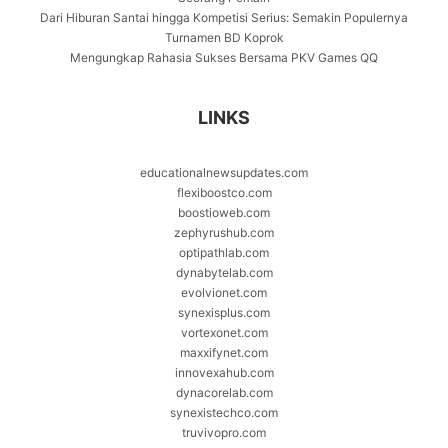
Dari Hiburan Santai hingga Kompetisi Serius: Semakin Populernya
Turnamen BD Koprok
Mengungkap Rahasia Sukses Bersama PKV Games QQ
LINKS
educationalnewsupdates.com
flexiboostco.com
boostioweb.com
zephyrushub.com
optipathlab.com
dynabytelab.com
evolvionet.com
synexisplus.com
vortexonet.com
maxxifynet.com
innovexahub.com
dynacorelab.com
synexistechco.com
truvivopro.com