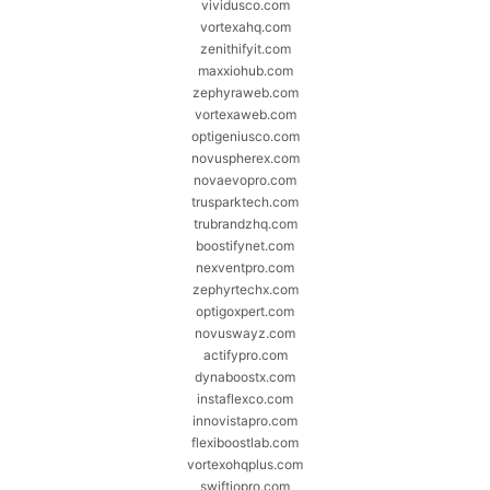
vividusco.com
vortexahq.com
zenithifyit.com
maxxiohub.com
zephyraweb.com
vortexaweb.com
optigeniusco.com
novuspherex.com
novaevopro.com
trusparktech.com
trubrandzhq.com
boostifynet.com
nexventpro.com
zephyrtechx.com
optigoxpert.com
novuswayz.com
actifypro.com
dynaboostx.com
instaflexco.com
innovistapro.com
flexiboostlab.com
vortexohqplus.com
swiftiopro.com