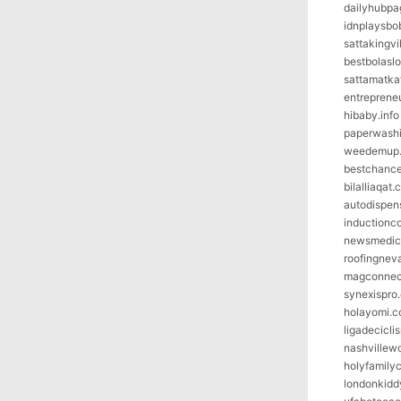
dailyhubp
idnplaysbo
sattakingv
bestbolasl
sattamatk
entreprene
hibaby.info
paperwash
weedemup
bestchanc
bilalliaqat
autodispen
inductionc
newsmedic
roofingnev
magconnec
synexispro
holayomi.
ligadecicl
nashvillew
holyfamily
londonkidd