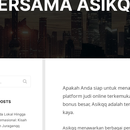
ERSAMA ASIK
Apakah Anda siap untuk menang 
platform judi online terkemu
POSTS
bonus besar, Asikqq adalah te
kaya.
da Lokal Hingga
ernasional: Kisah
n Juraganqq
Asikqq menawarkan berbagai perm