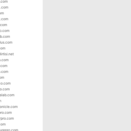
t.com
.com
com
x.com
o.com
ro.com
ab.com
lus.com
.com
irtisi.net
h.com
.com
b.com
com
co.com
ro.com
slab.com
m
ronicle.com
pro.com
rpro.com
com
urepro.com