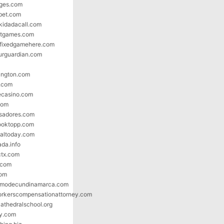
ages.com
bet.com
ikidadacall.com
otgames.com
afixedgamehere.com
urguardian.com
ington.com
.com
ecasino.com
.com
sadores.com
ooktopp.com
altoday.com
ada.info
tx.com
.com
com
ismodecundinamarca.com
orkerscompensationattorney.com
cathedralschool.org
y.com