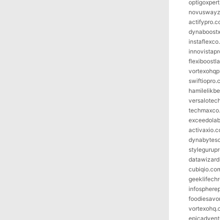
optigoxper
novuswayz
actifypro.
dynaboost
instaflexc
innovistap
flexiboostl
vortexohqp
swiftiopro
hamilelikbel
versalotec
techmaxco
exceedola
activaxio.
dynabytes
stylegurup
datawizard
cubiqio.co
geeklifech
infosphere
foodiesavo
vortexohq.
epicadvent