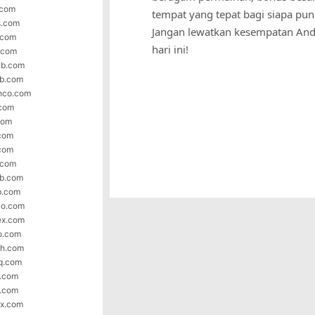
.com
tempat yang tepat bagi siapa pu
s.com
Jangan lewatkan kesempatan And
.com
hari ini!
.com
ub.com
ab.com
hco.com
.com
com
com
.com
.com
b.com
b.com
co.com
ex.com
o.com
ch.com
q.com
t.com
o.com
hx.com