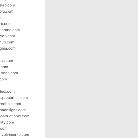
elab.com
rpro.com
om
ro.com
chrono.com
ndlab.com
ehub.com
igma.com
ius.com
h.com
ttech.com
.com
o
door.com
asproperties.com
nrobbie.com
nadesigns.com
nstructiontx.com
ality.com
.com
nvolvimento.com