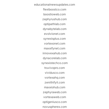
educationalnewsupdates.com
flexiboostco.com
boostioweb.com
zephyrushub.com
optipathlab.com
dynabytelab.com
evolvionet.com
synexisplus.com
vortexonet.com
maxxifynet.com
innovexahub.com
dynacorelab.com
synexistechco.com
truvivopro.com
vividusco.com
vortexahq.com
zenithifyit.com
maxxiohub.com
zephyraweb.com
vortexaweb.com
optigeniusco.com
novuspherex.com