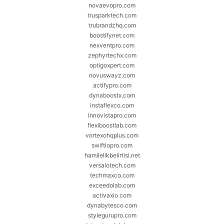
novaevopro.com
trusparktech.com
trubrandzhq.com
boostifynet.com
nexventpro.com
zephyrtechx.com
optigoxpert.com
novuswayz.com
actifypro.com
dynaboostx.com
instaflexco.com
innovistapro.com
flexiboostlab.com
vortexohqplus.com
swiftiopro.com
hamilelikbelirtisi.net
versalotech.com
techmaxco.com
exceedolab.com
activaxio.com
dynabytesco.com
stylegurupro.com