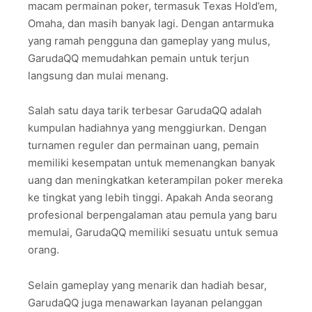
macam permainan poker, termasuk Texas Hold’em,
Omaha, dan masih banyak lagi. Dengan antarmuka
yang ramah pengguna dan gameplay yang mulus,
GarudaQQ memudahkan pemain untuk terjun
langsung dan mulai menang.
Salah satu daya tarik terbesar GarudaQQ adalah
kumpulan hadiahnya yang menggiurkan. Dengan
turnamen reguler dan permainan uang, pemain
memiliki kesempatan untuk memenangkan banyak
uang dan meningkatkan keterampilan poker mereka
ke tingkat yang lebih tinggi. Apakah Anda seorang
profesional berpengalaman atau pemula yang baru
memulai, GarudaQQ memiliki sesuatu untuk semua
orang.
Selain gameplay yang menarik dan hadiah besar,
GarudaQQ juga menawarkan layanan pelanggan