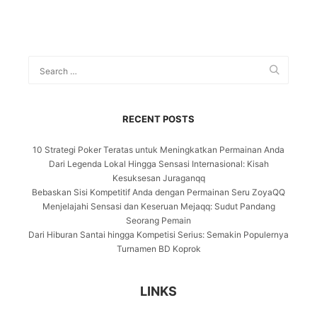
RECENT POSTS
10 Strategi Poker Teratas untuk Meningkatkan Permainan Anda
Dari Legenda Lokal Hingga Sensasi Internasional: Kisah
Kesuksesan Juraganqq
Bebaskan Sisi Kompetitif Anda dengan Permainan Seru ZoyaQQ
Menjelajahi Sensasi dan Keseruan Mejaqq: Sudut Pandang
Seorang Pemain
Dari Hiburan Santai hingga Kompetisi Serius: Semakin Populernya
Turnamen BD Koprok
LINKS