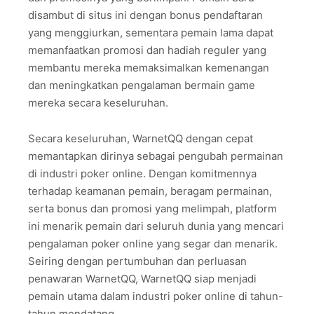
disambut di situs ini dengan bonus pendaftaran
yang menggiurkan, sementara pemain lama dapat
memanfaatkan promosi dan hadiah reguler yang
membantu mereka memaksimalkan kemenangan
dan meningkatkan pengalaman bermain game
mereka secara keseluruhan.
Secara keseluruhan, WarnetQQ dengan cepat
memantapkan dirinya sebagai pengubah permainan
di industri poker online. Dengan komitmennya
terhadap keamanan pemain, beragam permainan,
serta bonus dan promosi yang melimpah, platform
ini menarik pemain dari seluruh dunia yang mencari
pengalaman poker online yang segar dan menarik.
Seiring dengan pertumbuhan dan perluasan
penawaran WarnetQQ, WarnetQQ siap menjadi
pemain utama dalam industri poker online di tahun-
tahun mendatang.