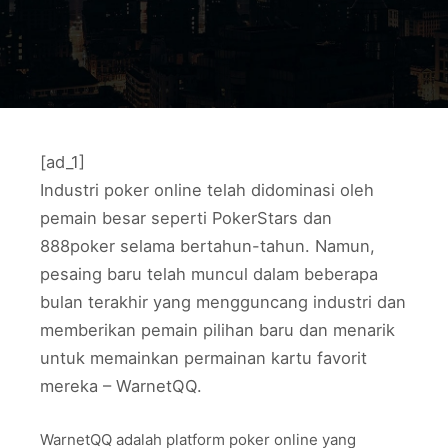
[ad_1]
Industri poker online telah didominasi oleh
pemain besar seperti PokerStars dan
888poker selama bertahun-tahun. Namun,
pesaing baru telah muncul dalam beberapa
bulan terakhir yang mengguncang industri dan
memberikan pemain pilihan baru dan menarik
untuk memainkan permainan kartu favorit
mereka – WarnetQQ.
WarnetQQ adalah platform poker online yang